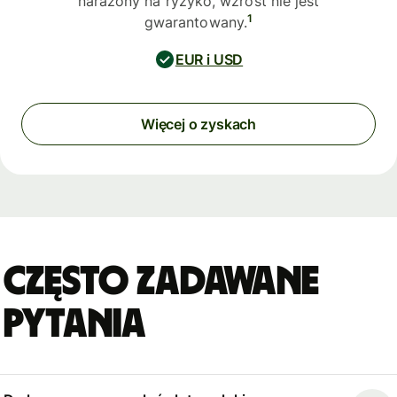
narażony na ryzyko, wzrost nie jest
1
gwarantowany.
EUR i USD
Więcej o zyskach
Często zadawane
pytania