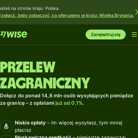
esteś na stronie kraju: Polska.
rzełącz, żeby zobaczyć, co oferujemy w kraju: Wielka Brytania.
Zarejestruj się
Przelew
zagraniczny
Dołącz do ponad 14,8 mln osób wysyłających pieniądze
za granicę – z opłatami
już od 0,1%
.
Niskie opłaty
– im więcej wysyłasz, tym mniej
płacisz
Błyskawiczna prędkość
– pieniądze zazwyczaj