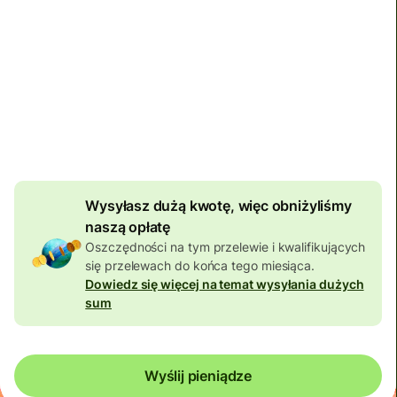
Dotrze
do dnia piątek
Suma opłat
901,17 PLN
Uwzględniona w kwocie PLN
55,91 PLN
zniżki od
kwoty
Wysyłasz dużą kwotę, więc obniżyliśmy
naszą opłatę
Oszczędności na tym przelewie i kwalifikujących
się przelewach do końca tego miesiąca.
Dowiedz się więcej na temat wysyłania dużych
sum
Wyślij pieniądze