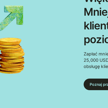
Mnie
klie
pozi
Zapłać mnie
25,000 USD
obsługę kli
Poznaj pr