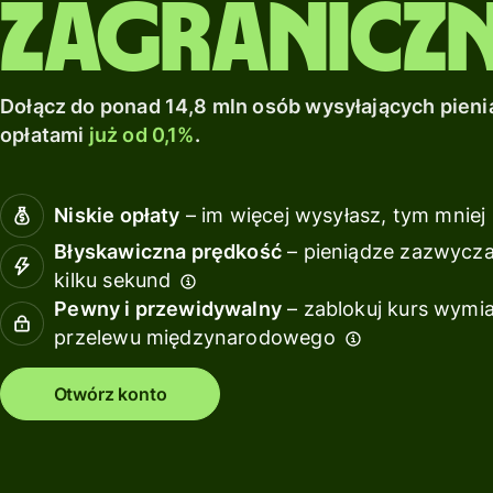
sieci.
zagranicz
miejscowi.
debetową
z Wise
międzynarodowo.
Assets
Odkryj więcej
Odkryj więcej
Odkryj więcej
Uzyskaj
Europe
zwroty
Dołącz do ponad 14,8 mln osób wysyłających pienią
z Wise
Zarządz
opłatami
już od 0,1%
.
Assets
finansa
Europe
zespoł
Podłąc
Niskie opłaty
– im więcej wysyłasz, tym mniej 
Cennik
oprogr
Błyskawiczna prędkość
– pieniądze zazwyczaj
księgo
kilku sekund
Cennik dla
Pewny i przewidywalny
– zablokuj kurs wymi
klientów
Zasoby
przelewu międzynarodowego
osobistych
Otwórz konto
Poznaj
integracje
API