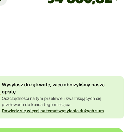
Dotrze
do dnia piątek, 09:00
at
 PLN
niona w kwocie PLN
55,77 PLN
zniżki od kwoty
Wysyłasz dużą kwotę, więc obniżyliśmy naszą
opłatę
Oszczędności na tym przelewie i kwalifikujących się
przelewach do końca tego miesiąca.
Dowiedz się więcej na temat wysyłania dużych sum