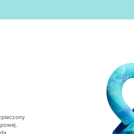
zpieczony
apowej.
żdą