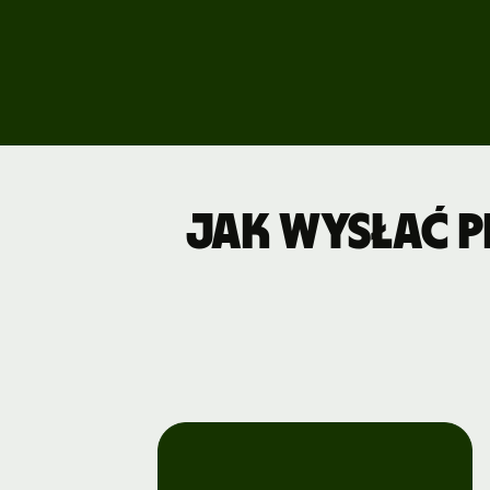
Poznaj wers
demonstrac
Kontakt z
działem
sprzedaży
Cennik
Jak wysłać p
Cennik
dla firm