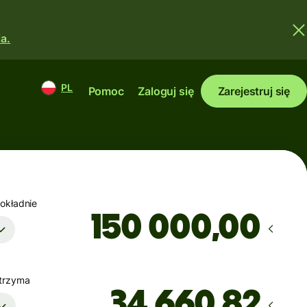
a.
PL
Pomoc
Zaloguj się
Zarejestruj się
okładnie
,00
trzyma