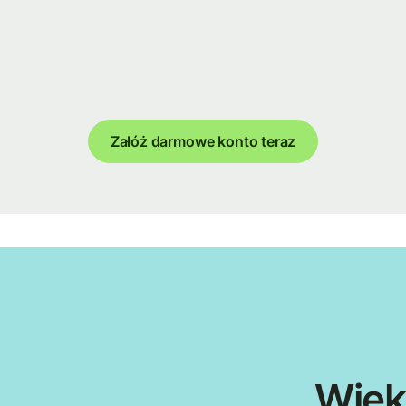
Załóż darmowe konto teraz
Więk