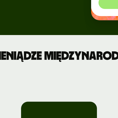
Wydarzenia
ję
yjną
Zarejestruj
się na Wise
Connect
Deweloperzy
ieniądze międzynaro
Zapoznaj się
z
dokumentacją
API