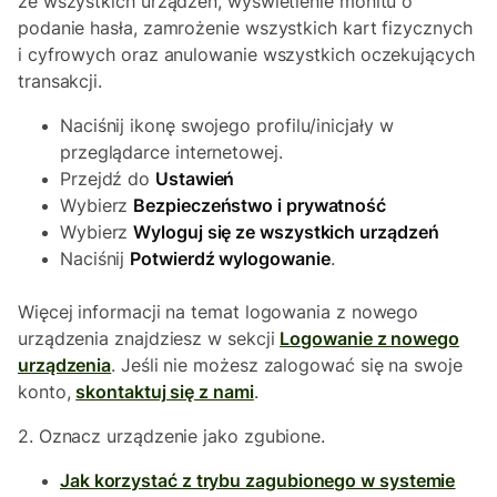
ze wszystkich urządzeń, wyświetlenie monitu o
podanie hasła, zamrożenie wszystkich kart fizycznych
i cyfrowych oraz anulowanie wszystkich oczekujących
transakcji.
Naciśnij ikonę swojego profilu/inicjały w
przeglądarce internetowej.
Przejdź do
Ustawień
Wybierz
Bezpieczeństwo i prywatność
Wybierz
Wyloguj się ze wszystkich urządzeń
Naciśnij
Potwierdź wylogowanie
.
Więcej informacji na temat logowania z nowego
urządzenia znajdziesz w sekcji
Logowanie z nowego
urządzenia
. Jeśli nie możesz zalogować się na swoje
konto,
skontaktuj się z nami
.
2. Oznacz urządzenie jako zgubione.
Jak korzystać z trybu zagubionego w systemie