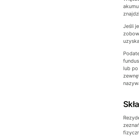
akumul
znajdz
Jeśli 
zobow
uzyska
Podat
fundus
lub po
zewnęt
nazywa
Skł
Rezyde
zezna
fizycz