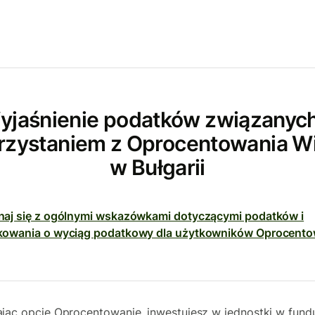
yjaśnienie podatków związanych
rzystaniem z Oprocentowania W
w Bułgarii
aj się z ogólnymi wskazówkami dotyczącymi podatków i
kowania o wyciąg podatkowy dla użytkowników Oprocento
jąc opcję Oprocentowanie, inwestujesz w jednostki w fund