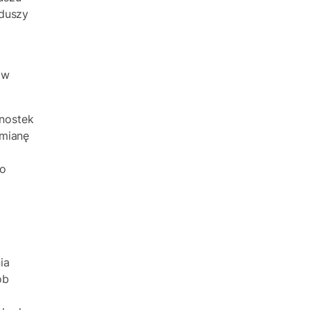
nduszy
ów
nostek
ymianę
co
ia
ób