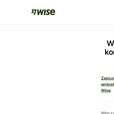
W
ko
Zapozn
wnios
Wise
.
Włącza