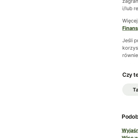
zagran
i/lub r
Więcej
Finans
Jeśli 
korzys
równie
Czy t
T
Podob
Wyjaśn
Wise w