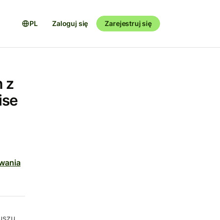
PL
Zaloguj się
Zarejestruj się
 z
ise
wania
uszu