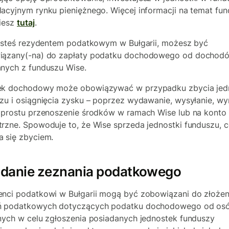
acyjnym rynku pieniężnego. Więcej informacji na temat fu
iesz
tutaj
.
jesteś rezydentem podatkowym w Bułgarii, możesz być
iązany(-na) do zapłaty podatku dochodowego od dochod
nych z funduszu Wise.
ek dochodowy może obowiązywać w przypadku zbycia jed
zu i osiągnięcia zysku – poprzez wydawanie, wysyłanie, w
 prostu przenoszenie środków w ramach Wise lub na konto
rzne. Spowoduje to, że Wise sprzeda jednostki funduszu, 
 się zbyciem.
adanie zeznania podatkowego
nci podatkowi w Bułgarii mogą być zobowiązani do złożen
ń podatkowych dotyczących podatku dochodowego od os
nych w celu zgłoszenia posiadanych jednostek funduszy