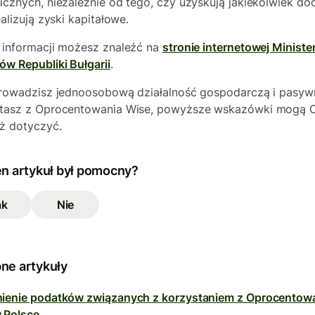
icznych, niezależnie od tego, czy uzyskują jakiekolwiek d
ealizują zyski kapitałowe.
 informacji możesz znaleźć na
stronie internetowej Ministe
ów Republiki Bułgarii
.
prowadzisz jednoosobową działalność gospodarczą i pasyw
tasz z Oprocentowania Wise, powyższe wskazówki mogą C
ż dotyczyć.
en artykuł był pomocny?
ak
Nie
ne artykuły
ienie podatków związanych z korzystaniem z Oprocentow
 Polsce