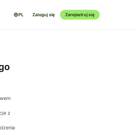
PL
Zaloguj się
Zarejestruj się
ego
ctwem
cje z
edzenia