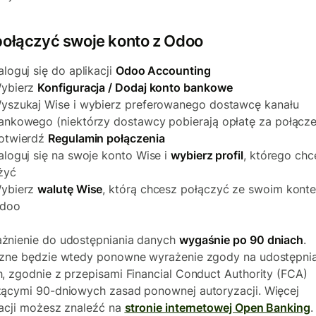
połączyć swoje konto z Odoo
aloguj się do aplikacji
Odoo Accounting
ybierz
Konfiguracja / Dodaj konto bankowe
yszukaj Wise i wybierz preferowanego dostawcę kanału
ankowego (niektórzy dostawcy pobierają opłatę za połącze
otwierdź
Regulamin połączenia
aloguj się na swoje konto Wise i
wybierz profil
, którego chc
żyć
ybierz
walutę Wise
, którą chcesz połączyć ze swoim kont
doo
nienie do udostępniania danych
wygaśnie po 90 dniach
.
zne będzie wtedy ponowne wyrażenie zgody na udostępnia
, zgodnie z przepisami Financial Conduct Authority (FCA)
ącymi 90-dniowych zasad ponownej autoryzacji. Więcej
acji możesz znaleźć na
stronie internetowej Open Banking
.