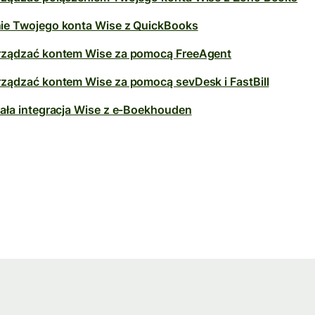
ie Twojego konta Wise z QuickBooks
rządzać kontem Wise za pomocą FreeAgent
rządzać kontem Wise za pomocą sevDesk i FastBill
iała integracja Wise z e-Boekhouden