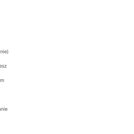
nie)
esz
em
nie