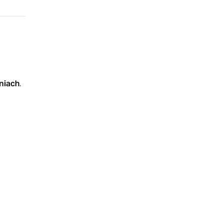
niach
.