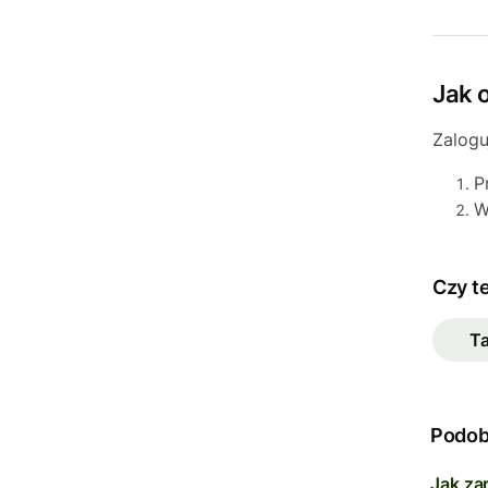
Jak 
Zalogu
P
W
Czy t
T
Podob
Jak za