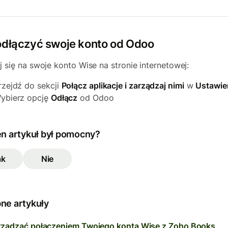
odłączyć swoje konto od Odoo
j się na swoje konto Wise na stronie internetowej:
rzejdź do sekcji
Połącz aplikacje i zarządzaj nimi
w
Ustawie
ybierz opcję
Odłącz
od Odoo
en artykuł był pomocny?
ak
Nie
ne artykuły
rządzać połączeniem Twojego konta Wise z Zoho Books