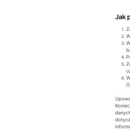
Jak 
Z
W
W
b
P
Z
u
W
O
Upoważ
Koniec
danych
dotycz
inform