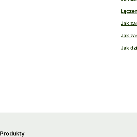
Łączen
Jak za
Jak za
Jak dz
Produkty