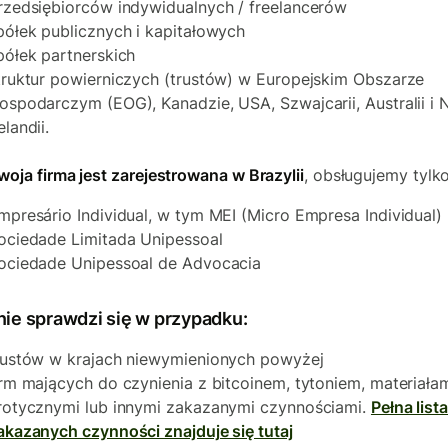
rzedsiębiorców indywidualnych / freelancerów
półek publicznych i kapitałowych
półek partnerskich
truktur powierniczych (trustów) w Europejskim Obszarze
ospodarczym (EOG), Kanadzie, USA, Szwajcarii, Australii i 
elandii.
Twoja firma jest zarejestrowana w Brazylii
, obsługujemy tylko
mpresário Individual, w tym MEI (Micro Empresa Individual)
ociedade Limitada Unipessoal
ociedade Unipessoal de Advocacia
nie sprawdzi się w przypadku:
rustów w krajach niewymienionych powyżej
irm mających do czynienia z bitcoinem, tytoniem, materiała
rotycznymi lub innymi zakazanymi czynnościami.
Pełna list
akazanych czynności znajduje się tutaj