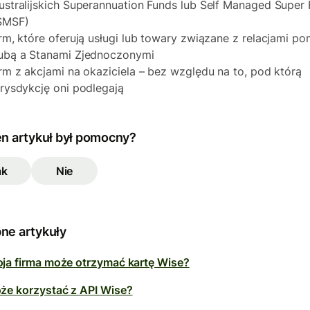
ustralijskich Superannuation Funds lub Self Managed Super
SMSF)
irm, które oferują usługi lub towary związane z relacjami p
ubą a Stanami Zjednoczonymi
irm z akcjami na okaziciela – bez względu na to, pod którą
urysdykcję oni podlegają
en artykuł był pomocny?
ak
Nie
ne artykuły
ja firma może otrzymać kartę Wise?
że korzystać z API Wise?