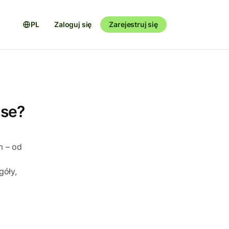
PL
Zaloguj się
Zarejestruj się
ise?
m – od
góły,