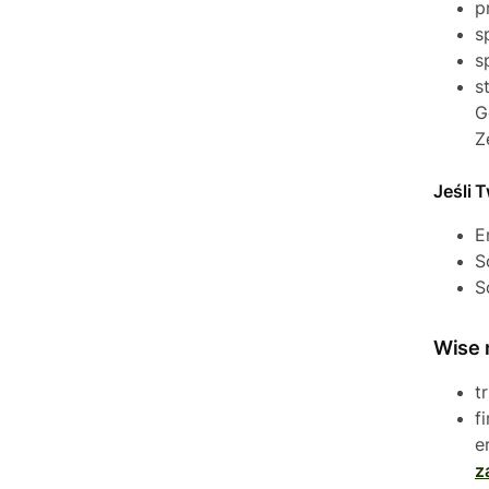
p
s
s
s
G
Z
Jeśli 
E
S
S
Wise 
t
f
e
z