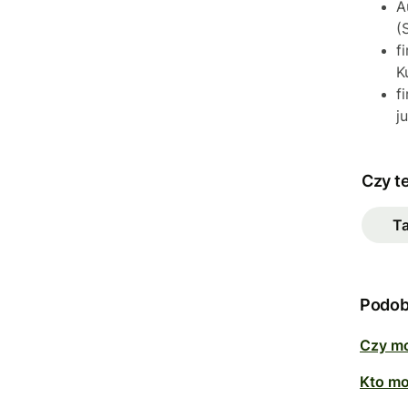
A
(
f
K
f
j
Czy t
T
Podob
Czy mo
Kto mo