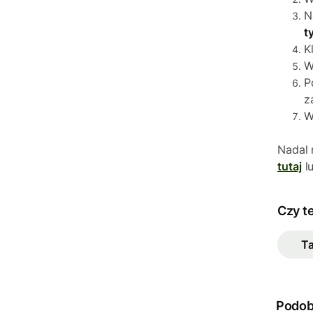
N
t
K
W
P
z
W
Nadal
tutaj
l
Czy t
T
Podob