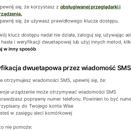
pewnij się, że korzystasz z
obsługiwanej przeglądarki i
rządzenia.
pewnij się, że używasz prawidłowego klucza dostępu.
Twój klucz dostępu nadal nie działa, zaloguj się, używając a
, hasła i weryfikacji dwuetapowej lub użyj innych metod, kli
j w inny sposób
.
fikacja dwuetapowa przez wiadomość SMS
nie otrzymujesz wiadomości SMS, upewnij się, że:
woje urządzenie może otrzymywać wiadomości SMS
prawdzasz poprawny numer telefonu. Powinien to być nume
rzypisany do Twojego konta Wise
esteś w zasięgu sieci komórkowej
 to nie pomoże: