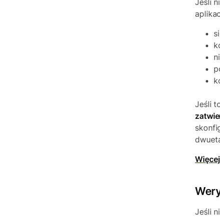
Jeśli 
aplikac
s
k
n
p
k
Jeśli 
zatwie
skonfi
dwuet
Więcej
Wery
Jeśli 