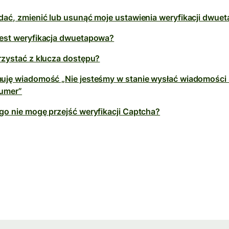
dać, zmienić lub usunąć moje ustawienia weryfikacji dwue
est weryfikacja dwuetapowa?
rzystać z klucza dostępu?
uję wiadomość „Nie jesteśmy w stanie wysłać wiadomości
umer”
go nie mogę przejść weryfikacji Captcha?