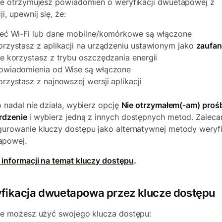
nie otrzymujesz powiadomień o weryfikacji dwuetapowej z
ji, upewnij się, że:
ieć Wi-Fi lub dane mobilne/komórkowe są włączone
orzystasz z aplikacji na urządzeniu ustawionym jako
zaufa
ie korzystasz z trybu oszczędzania energii
owiadomienia od Wise są włączone
orzystasz z najnowszej wersji aplikacji
to nadal nie działa, wybierz opcję
Nie otrzymałem(-am) proś
rdzenie
i wybierz jedną z innych dostępnych metod. Zalec
gurowanie kluczy dostępu jako alternatywnej metody weryfi
apowej.
 informacji na temat kluczy dostępu
.
fikacja dwuetapowa przez klucze dostępu
nie możesz użyć swojego klucza dostępu: