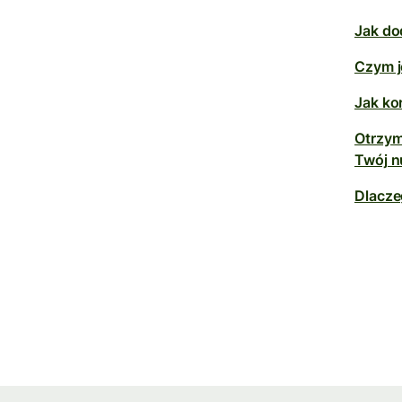
Jak do
Czym j
Jak ko
Otrzym
Twój n
Dlacze