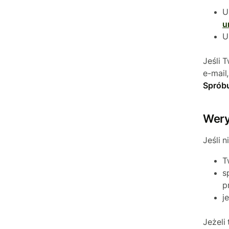
U
u
U
Jeśli 
e-mail
Spróbu
Wery
Jeśli 
T
s
p
j
Jeżeli