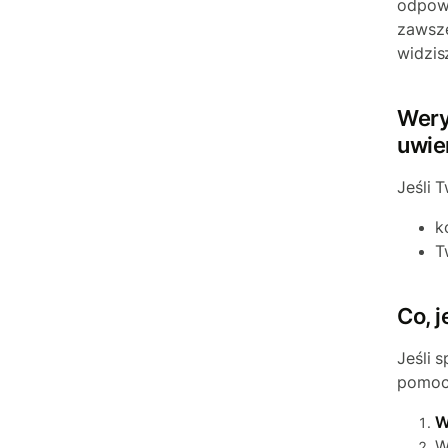
odpow
zawsze
widzisz
Wery
uwie
Jeśli 
k
T
Co, j
Jeśli 
pomocą
W
W