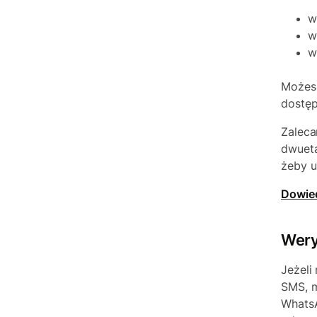
w
w
w
Możesz
dostę
Zaleca
dwueta
żeby u
Dowied
Wery
Jeżeli
SMS, m
WhatsA