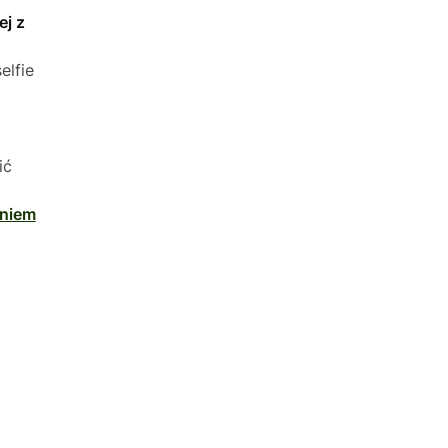
ej z
elfie
ić
aniem