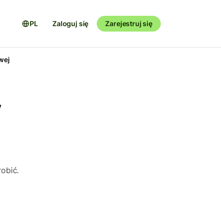
PL
Zaloguj się
Zarejestruj się
wej
y
obić.