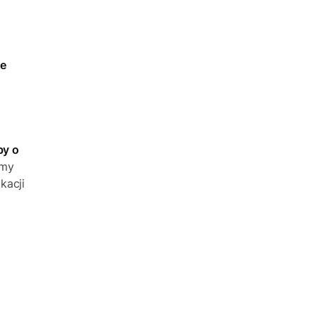
ne
by o
amy
kacji