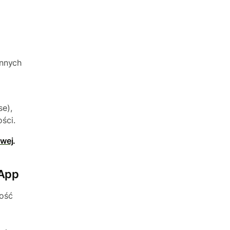
innych
e),
ści.
owej
.
sApp
mość
p