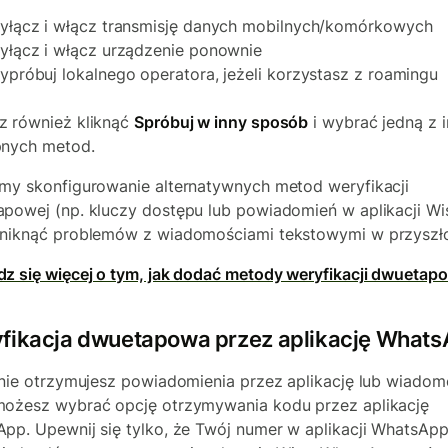
yłącz i włącz transmisję danych mobilnych/komórkowych
yłącz i włącz urządzenie ponownie
ypróbuj lokalnego operatora, jeżeli korzystasz z roamingu
 również kliknąć
Spróbuj w inny sposób
i wybrać jedną z 
pnych metod.
my skonfigurowanie alternatywnych metod weryfikacji
powej (np. kluczy dostępu lub powiadomień w aplikacji Wis
niknąć problemów z wiadomościami tekstowymi w przyszło
z się więcej o tym, jak dodać metody weryfikacji dwuetap
fikacja dwuetapowa przez aplikację What
 nie otrzymujesz powiadomienia przez aplikację lub wiado
ożesz wybrać opcję otrzymywania kodu przez aplikację
pp. Upewnij się tylko, że Twój numer w aplikacji WhatsAp