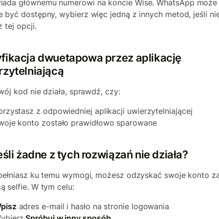
iada głównemu numerowi na koncie Wise. WhatsApp może 
 być dostępny, wybierz więc jedną z innych metod, jeśli ni
 tej opcji.
fikacja dwuetapowa przez aplikację
rzytelniającą
Twój kod nie działa, sprawdź, czy:
orzystasz z odpowiedniej aplikacji uwierzytelniającej
woje konto zostało prawidłowo sparowane
eśli żadne z tych rozwiązań nie działa?
spełniasz ku temu wymogi, możesz odzyskać swoje konto z
 selfie. W tym celu:
pisz
adres e-mail i hasło na stronie logowania
ybierz
Spróbuj w inny sposób