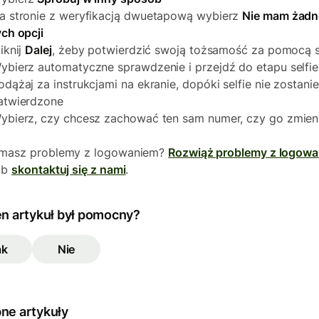
a stronie z weryfikacją dwuetapową wybierz
Nie mam żadn
ych opcji
liknij
Dalej
, żeby potwierdzić swoją tożsamość za pomocą s
ybierz automatyczne sprawdzenie i przejdź do etapu selfie
odążaj za instrukcjami na ekranie, dopóki selfie nie zostanie
atwierdzone
ybierz, czy chcesz zachować ten sam numer, czy go zmien
 masz problemy z logowaniem?
Rozwiąż problemy z logow
ub
skontaktuj się z nami
.
en artykuł był pomocny?
ak
Nie
ne artykuły