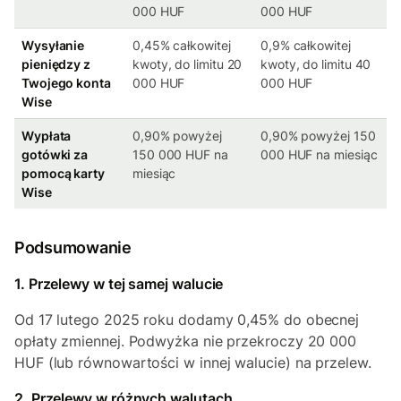
000 HUF
000 HUF
Wysyłanie
0,45% całkowitej
0,9% całkowitej
pieniędzy z
kwoty, do limitu 20
kwoty, do limitu 40
Twojego konta
000 HUF
000 HUF
Wise
Wypłata
0,90% powyżej
0,90% powyżej 150
gotówki za
150 000 HUF na
000 HUF na miesiąc
pomocą karty
miesiąc
Wise
Podsumowanie
1. Przelewy w tej samej walucie
Od 17 lutego 2025 roku dodamy 0,45% do obecnej
opłaty zmiennej. Podwyżka nie przekroczy 20 000
HUF (lub równowartości w innej walucie) na przelew.
2. Przelewy w różnych walutach