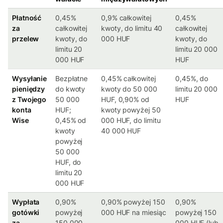
Płatność
0,45%
0,9% całkowitej
0,45%
za
całkowitej
kwoty, do limitu 40
całkowitej
przelew
kwoty, do
000 HUF
kwoty, do
limitu 20
limitu 20 000
000 HUF
HUF
Wysyłanie
Bezpłatne
0,45% całkowitej
0,45%, do
pieniędzy
do kwoty
kwoty do 50 000
limitu 20 000
z Twojego
50 000
HUF, 0,90% od
HUF
konta
HUF;
kwoty powyżej 50
Wise
0,45% od
000 HUF, do limitu
kwoty
40 000 HUF
powyżej
50 000
HUF, do
limitu 20
000 HUF
Wypłata
0,90%
0,90% powyżej 150
0,90%
gotówki
powyżej
000 HUF na miesiąc
powyżej 150
za
150 000
000 HUF (lub