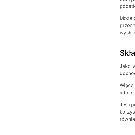
podat
Może o
przech
wysłan
Skł
Jako 
dochod
Więcej
admini
Jeśli 
korzys
równie