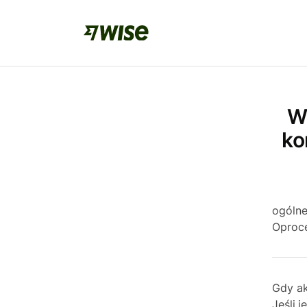
W
ko
ogólne
Oproce
Gdy ak
Jeśli 