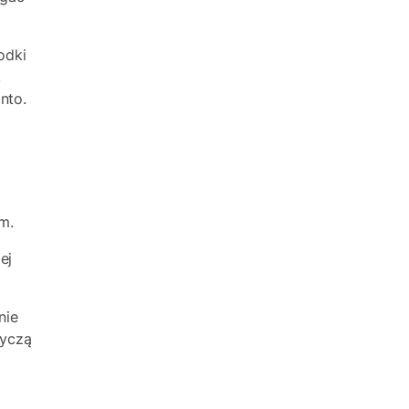
odki
,
nto.
ć
m.
ej
nie
tyczą