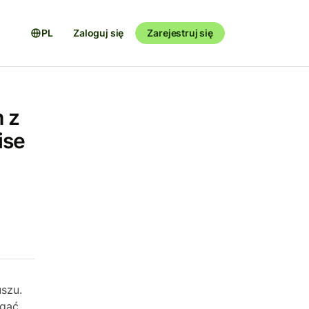
PL
Zaloguj się
Zarejestruj się
 z
ise
szu.
egać