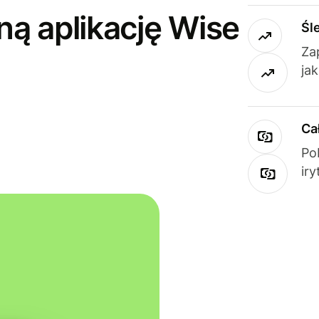
ną aplikację Wise
Śl
Za
ja
Ca
Po
ir