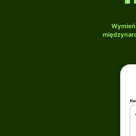
Wymień 
międzynaro
Kw