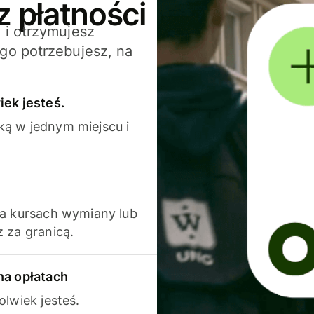
z płatności
 i otrzymujesz
go potrzebujesz, na
iek jesteś.
ką w jednym miejscu i
na kursach wymiany lub
 za granicą.
na opłatach
olwiek jesteś.