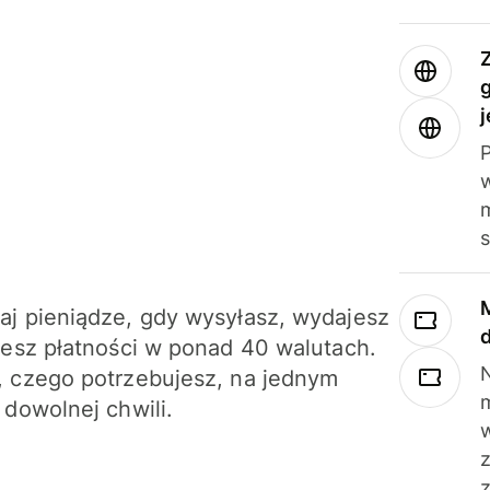
j
m
j pieniądze, gdy wysyłasz, wydajesz
jesz płatności w ponad 40 walutach.
N
 czego potrzebujesz, na jednym
 dowolnej chwili.
z