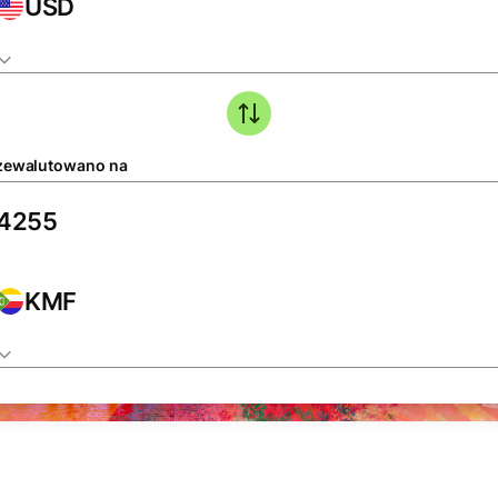
USD
zewalutowano na
KMF