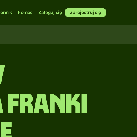
ennik
Pomoc
Zaloguj się
Zarejestruj się
w
 Franki
e