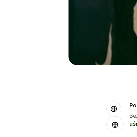
Po
Be
uś