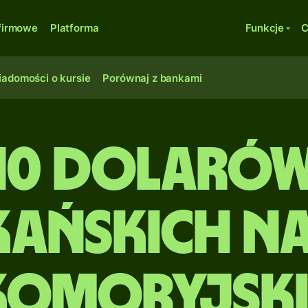
firmowe
Platforma
Funkcje
C
adomości o kursie
Porównaj z bankami
10 Dolaró
ańskich na
komoryjski