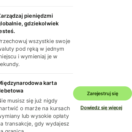
Zarządzaj pieniędzmi
globalnie, gdziekolwiek
esteś.
Przechowuj wszystkie swoje
waluty pod ręką w jednym
iejscu i wymieniaj je w
sekundy.
Międzynarodowa karta
debetowa
Zarejestruj się
ie musisz się już nigdy
Dowiedz się więcej
martwić o marże na kursach
wymiany lub wysokie opłaty
za transakcje, gdy wydajesz
a granicą.