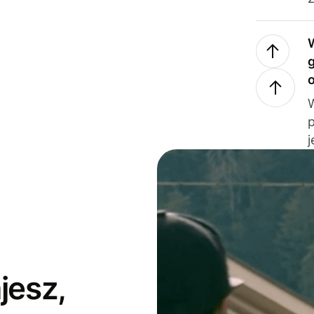
j
jesz,