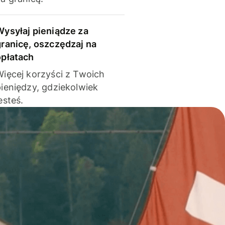
Wysyłaj pieniądze za
granicę, oszczędzaj na
opłatach
Więcej korzyści z Twoich
pieniędzy, gdziekolwiek
esteś.