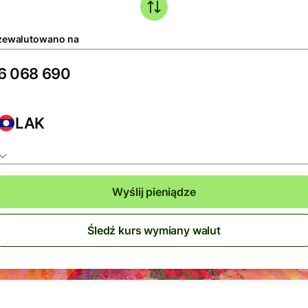
zewalutowano na
LAK
Wyślij pieniądze
Śledź kurs wymiany walut