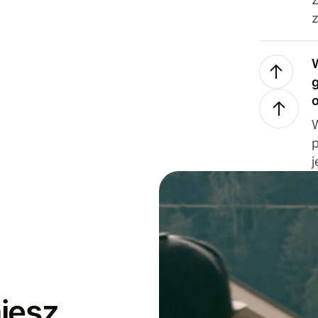
z
j
jesz,