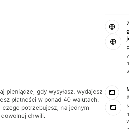
j
m
j pieniądze, gdy wysyłasz, wydajesz
jesz płatności w ponad 40 walutach.
N
 czego potrzebujesz, na jednym
 dowolnej chwili.