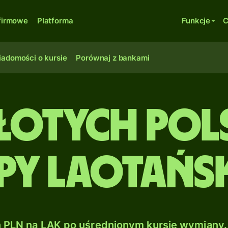
firmowe
Platforma
Funkcje
C
adomości o kursie
Porównaj z bankami
Złotych pol
py laotańs
PLN na LAK po uśrednionym kursie wymiany.