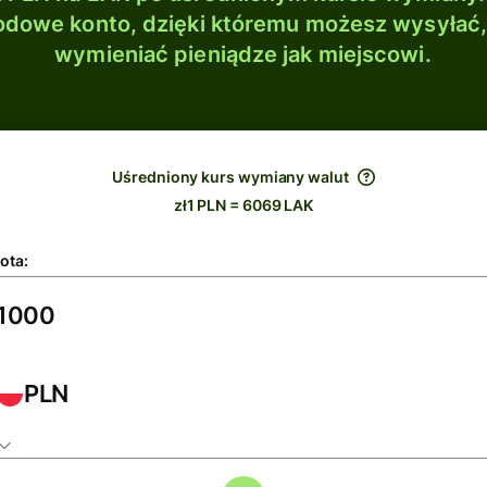
dowe konto, dzięki któremu możesz wysyłać
wymieniać pieniądze jak miejscowi.
Uśredniony kurs wymiany walut
zł1 PLN = 6069 LAK
ota:
PLN