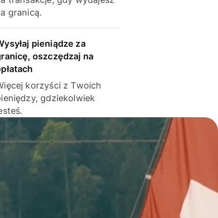
a granicą.
Wysyłaj pieniądze za
granicę, oszczędzaj na
opłatach
Więcej korzyści z Twoich
pieniędzy, gdziekolwiek
esteś.