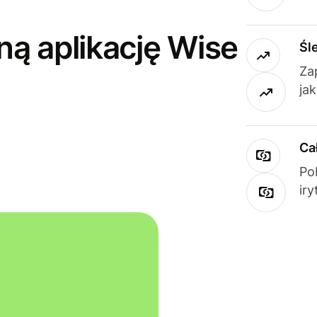
ną aplikację Wise
Śl
Za
ja
Ca
Po
ir