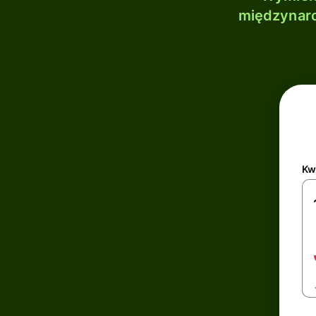
międzynaro
Kw