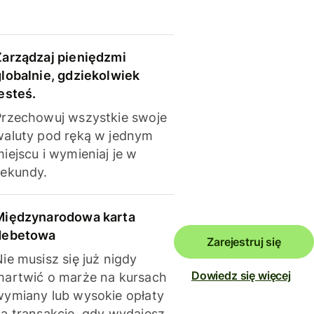
Zarządzaj pieniędzmi
globalnie, gdziekolwiek
esteś.
Przechowuj wszystkie swoje
waluty pod ręką w jednym
iejscu i wymieniaj je w
sekundy.
Międzynarodowa karta
debetowa
Zarejestruj się
ie musisz się już nigdy
Dowiedz się więcej
martwić o marże na kursach
wymiany lub wysokie opłaty
za transakcje, gdy wydajesz