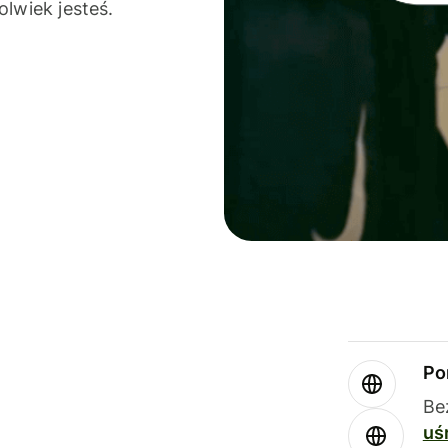
olwiek jesteś.
Po
Be
uś