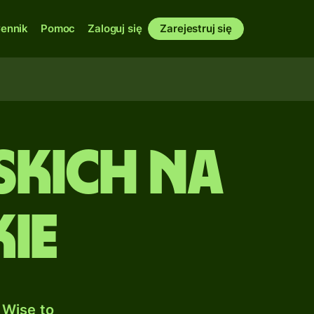
ennik
Pomoc
Zaloguj się
Zarejestruj się
skich na
kie
 Wise to