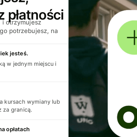
z płatności
 i otrzymujesz
go potrzebujesz, na
iek jesteś.
ką w jednym miejscu i
na kursach wymiany lub
 za granicą.
na opłatach