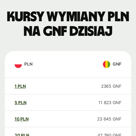
Kursy wymiany PLN
na GNF dzisiaj
PLN
GNF
1
PLN
2365
GNF
5
PLN
11 823
GNF
10
PLN
23 645
GNF
20
PLN
47 290
GNF