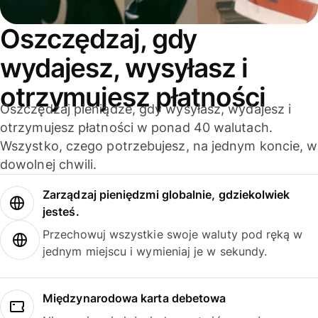
Oszczędzaj, gdy
wydajesz, wysyłasz i
otrzymujesz płatności
Oszczędzaj pieniądze, gdy wysyłasz, wydajesz i
otrzymujesz płatności w ponad 40 walutach.
Wszystko, czego potrzebujesz, na jednym koncie, w
dowolnej chwili.
Zarządzaj pieniędzmi globalnie, gdziekolwiek
jesteś.
Przechowuj wszystkie swoje waluty pod ręką w
jednym miejscu i wymieniaj je w sekundy.
Międzynarodowa karta debetowa