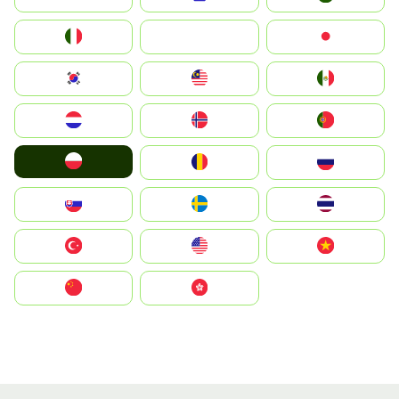
Italia
JA
Japan
South Korea
Malay
Mexico
Nederland
Norge
Portugal
Polska
România
Россия
Slovensko
Ruoŧŧa
ไทย
Türkiye
United States
Vietnam
中国
中國香港特別行政區