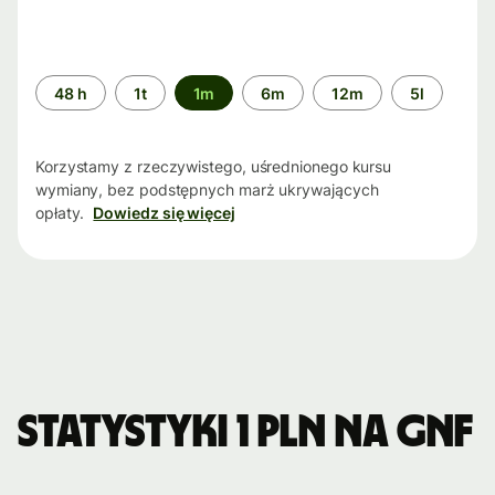
Przedział
48 h
1t
1m
6m
12m
5l
czasu
Korzystamy z rzeczywistego, uśrednionego kursu
wymiany, bez podstępnych marż ukrywających
opłaty.
Dowiedz się więcej
Statystyki 1 PLN na GNF