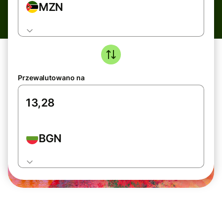
MZN
Przewalutowano na
BGN