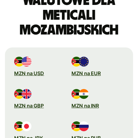
walutowe dla
meticali
mozambijskich
MZN na USD
MZN na EUR
MZN na GBP
MZN na INR
MZN na JPY
MZN na RUB