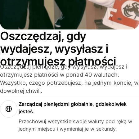
Oszczędzaj, gdy
wydajesz, wysyłasz i
otrzymujesz płatności
Oszczędzaj pieniądze, gdy wysyłasz, wydajesz i
otrzymujesz płatności w ponad 40 walutach.
Wszystko, czego potrzebujesz, na jednym koncie, w
dowolnej chwili.
Zarządzaj pieniędzmi globalnie, gdziekolwiek
jesteś.
Przechowuj wszystkie swoje waluty pod ręką w
jednym miejscu i wymieniaj je w sekundy.