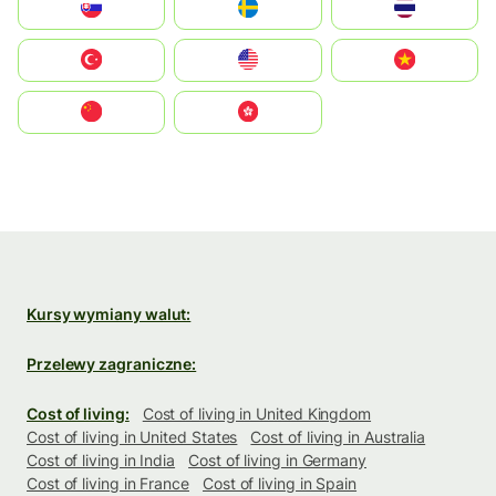
Slovensko
Ruoŧŧa
ไทย
Türkiye
United States
Vietnam
中国
中國香港特別行政區
Kursy wymiany walut:
Przelewy zagraniczne:
Cost of living:
Cost of living in United Kingdom
Cost of living in United States
Cost of living in Australia
Cost of living in India
Cost of living in Germany
Cost of living in France
Cost of living in Spain