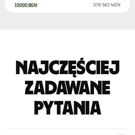
10000
BGN
376 562
MZN
Najczęściej
zadawane
pytania