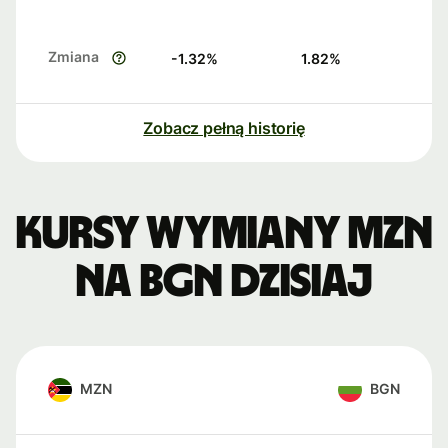
Zmiana
-1.32
%
1.82
%
Zobacz pełną historię
Kursy wymiany MZN
na BGN dzisiaj
MZN
BGN