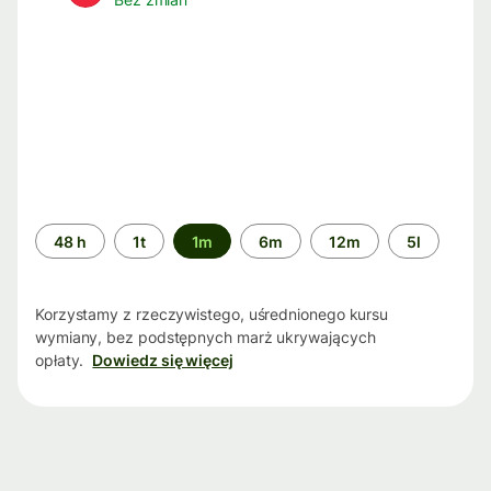
Przedział
48 h
1t
1m
6m
12m
5l
czasu
Korzystamy z rzeczywistego, uśrednionego kursu
wymiany, bez podstępnych marż ukrywających
opłaty.
Dowiedz się więcej