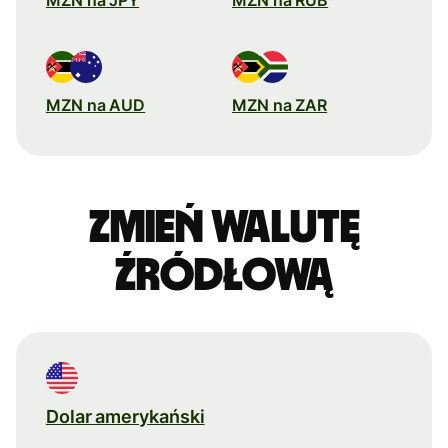
MZN na AUD
MZN na ZAR
Zmień walutę
źródłową
Dolar amerykański