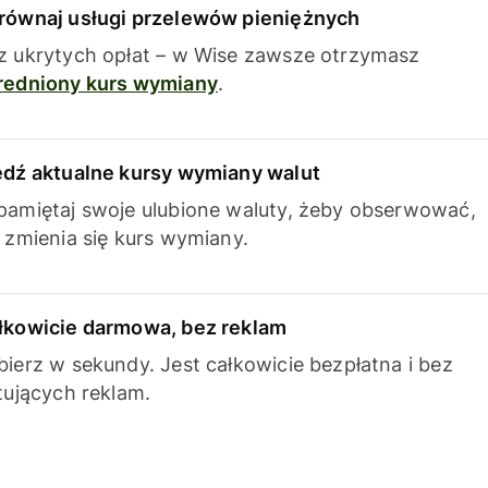
równaj usługi przelewów pieniężnych
z ukrytych opłat – w Wise zawsze otrzymasz
redniony kurs wymiany
.
edź aktualne kursy wymiany walut
pamiętaj swoje ulubione waluty, żeby obserwować,
k zmienia się kurs wymiany.
łkowicie darmowa, bez reklam
bierz w sekundy. Jest całkowicie bezpłatna i bez
ytujących reklam.