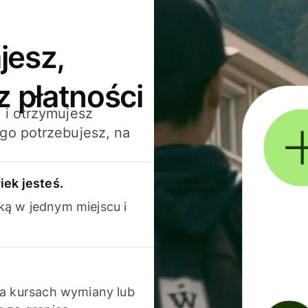
jesz,
z płatności
 i otrzymujesz
go potrzebujesz, na
iek jesteś.
ką w jednym miejscu i
na kursach wymiany lub