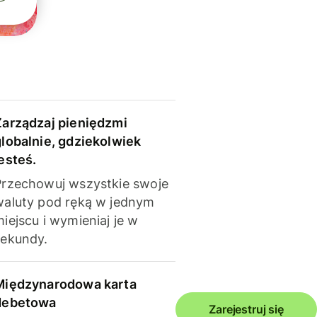
Zarządzaj pieniędzmi
globalnie, gdziekolwiek
esteś.
Przechowuj wszystkie swoje
waluty pod ręką w jednym
iejscu i wymieniaj je w
sekundy.
Międzynarodowa karta
debetowa
Zarejestruj się