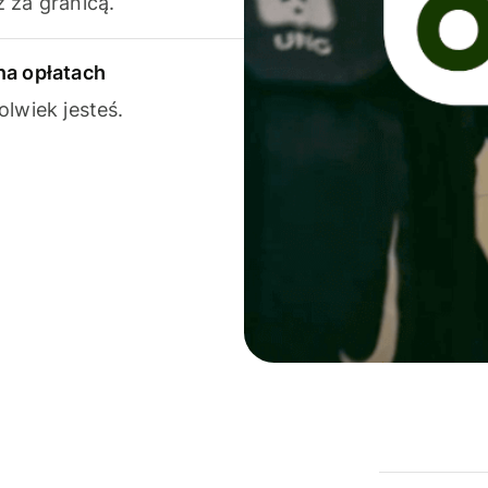
 za granicą.
na opłatach
olwiek jesteś.