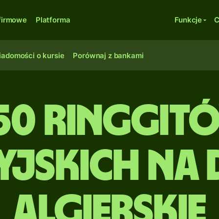
firmowe
Platforma
Funkcje
C
adomości o kursie
Porównaj z bankami
50 Ringgit
yjskich na 
algierskie