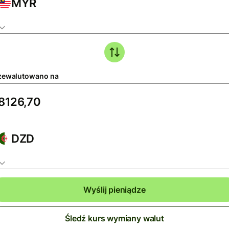
MYR
zewalutowano na
DZD
Wyślij pieniądze
Śledź kurs wymiany walut