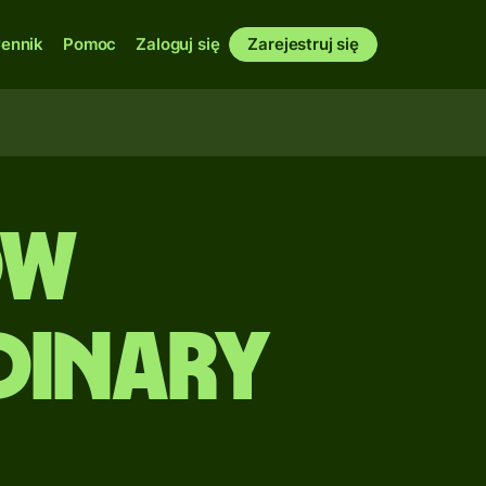
ennik
Pomoc
Zaloguj się
Zarejestruj się
ów
Dinary