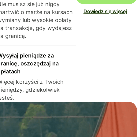
ie musisz się już nigdy
Dowiedz się więcej
martwić o marże na kursach
wymiany lub wysokie opłaty
za transakcje, gdy wydajesz
a granicą.
Wysyłaj pieniądze za
granicę, oszczędzaj na
opłatach
Więcej korzyści z Twoich
pieniędzy, gdziekolwiek
esteś.