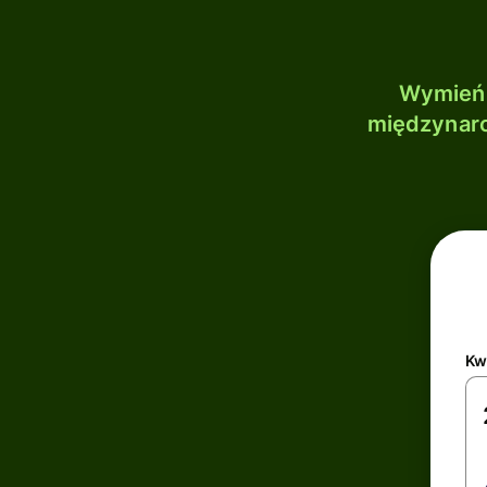
Wymień 
międzynaro
Kw