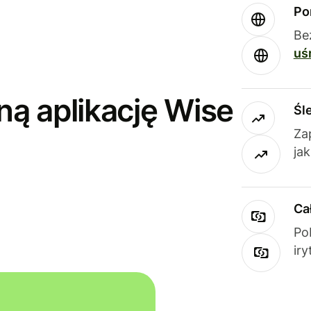
Po
Be
uś
ną aplikację Wise
Śl
Za
ja
Ca
Po
ir