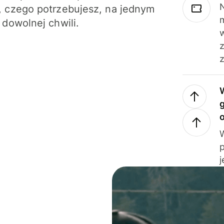
N
 czego potrzebujesz, na jednym
 dowolnej chwili.
z
j