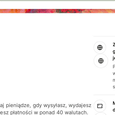
j
m
j pieniądze, gdy wysyłasz, wydajesz
jesz płatności w ponad 40 walutach.