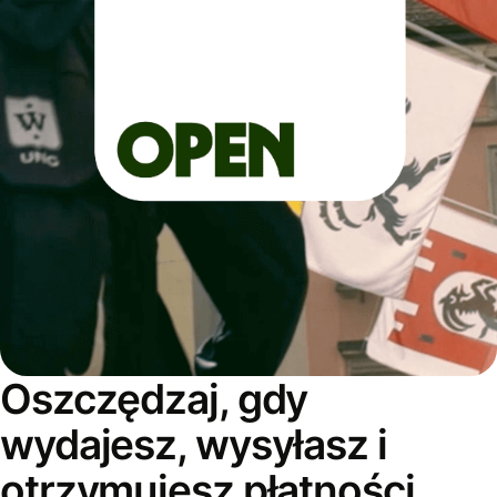
Oszczędzaj, gdy
wydajesz, wysyłasz i
otrzymujesz płatności