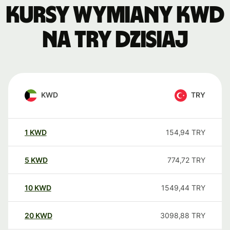
Kursy wymiany KWD
na TRY dzisiaj
KWD
TRY
1
KWD
154,94
TRY
5
KWD
774,72
TRY
10
KWD
1549,44
TRY
20
KWD
3098,88
TRY