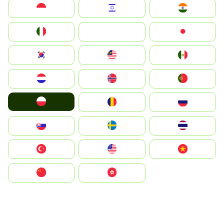
Indonesia
Israel
India
Italia
JA
Japan
South Korea
Malay
Mexico
Nederland
Norge
Portugal
Polska
România
Россия
Slovensko
Ruoŧŧa
ไทย
Türkiye
United States
Vietnam
中国
中國香港特別行政區