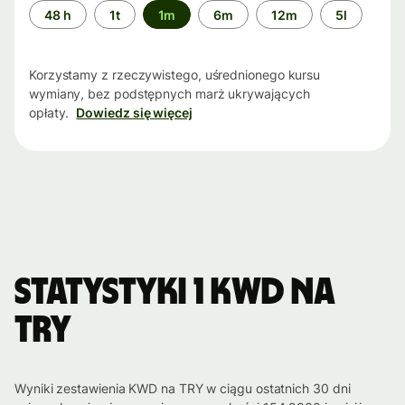
Przedział
48 h
1t
1m
6m
12m
5l
czasu
Korzystamy z rzeczywistego, uśrednionego kursu
wymiany, bez podstępnych marż ukrywających
opłaty.
Dowiedz się więcej
Statystyki 1 KWD na
TRY
Wyniki zestawienia KWD na TRY w ciągu ostatnich 30 dni