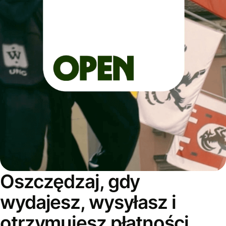
Oszczędzaj, gdy
wydajesz, wysyłasz i
otrzymujesz płatności