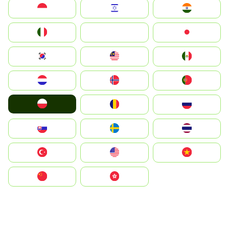
Indonesia
Israel
India
Italia
JA
Japan
South Korea
Malay
Mexico
Nederland
Norge
Portugal
Polska
România
Россия
Slovensko
Ruoŧŧa
ไทย
Türkiye
United States
Vietnam
中国
中國香港特別行政區