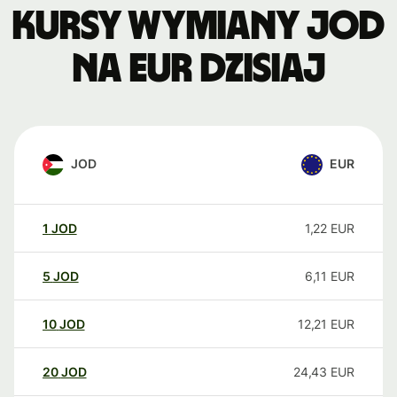
Kursy wymiany JOD
na EUR dzisiaj
JOD
EUR
1
JOD
1,22
EUR
5
JOD
6,11
EUR
10
JOD
12,21
EUR
20
JOD
24,43
EUR