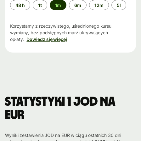
Przedział
48 h
1t
1m
6m
12m
5l
czasu
Korzystamy z rzeczywistego, uśrednionego kursu
wymiany, bez podstępnych marż ukrywających
opłaty.
Dowiedz się więcej
Statystyki 1 JOD na
EUR
Wyniki zestawienia JOD na EUR w ciągu ostatnich 30 dni