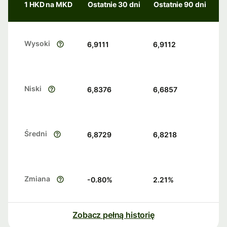
1 HKD na MKD
Ostatnie 30 dni
Ostatnie 90 dni
Wysoki
6,9111
6,9112
Niski
6,8376
6,6857
Średni
6,8729
6,8218
Zmiana
-0.80
%
2.21
%
Zobacz pełną historię