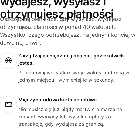
wydajesz, wysyłasz i
otrzymujesz płatności
Oszczędzaj pieniądze, gdy wysyłasz, wydajesz i
otrzymujesz płatności w ponad 40 walutach.
Wszystko, czego potrzebujesz, na jednym koncie, w
dowolnej chwili.
Zarządzaj pieniędzmi globalnie, gdziekolwiek
jesteś.
Przechowuj wszystkie swoje waluty pod ręką w
jednym miejscu i wymieniaj je w sekundy.
Międzynarodowa karta debetowa
Nie musisz się już nigdy martwić o marże na
kursach wymiany lub wysokie opłaty za
transakcje, gdy wydajesz za granicą.