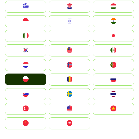
Greece
Hrvatska
Magyarország
Indonesia
Israel
India
Italia
JA
Japan
South Korea
Malay
Mexico
Nederland
Norge
Portugal
Polska
România
Россия
Slovensko
Ruoŧŧa
ไทย
Türkiye
United States
Vietnam
中国
中國香港特別行政區