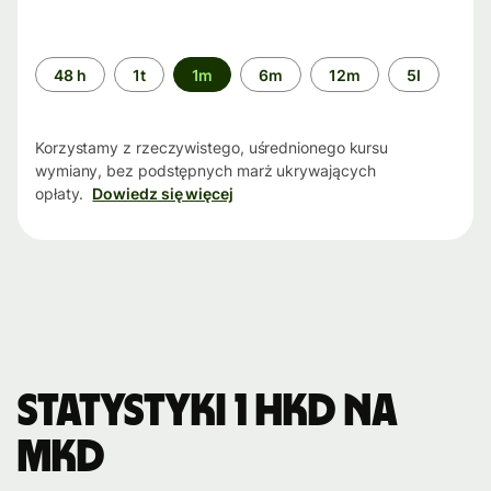
Przedział
48 h
1t
1m
6m
12m
5l
czasu
Korzystamy z rzeczywistego, uśrednionego kursu
wymiany, bez podstępnych marż ukrywających
opłaty.
Dowiedz się więcej
Statystyki 1 HKD na
MKD