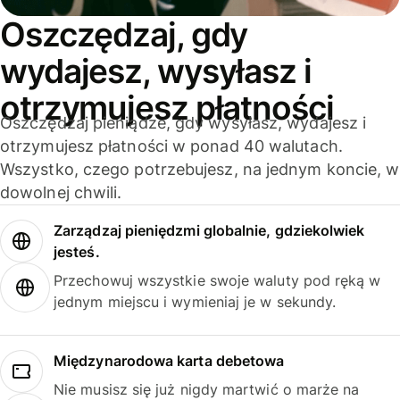
Oszczędzaj, gdy
wydajesz, wysyłasz i
otrzymujesz płatności
Oszczędzaj pieniądze, gdy wysyłasz, wydajesz i
otrzymujesz płatności w ponad 40 walutach.
Wszystko, czego potrzebujesz, na jednym koncie, w
dowolnej chwili.
Zarządzaj pieniędzmi globalnie, gdziekolwiek
jesteś.
Przechowuj wszystkie swoje waluty pod ręką w
jednym miejscu i wymieniaj je w sekundy.
Międzynarodowa karta debetowa
Nie musisz się już nigdy martwić o marże na