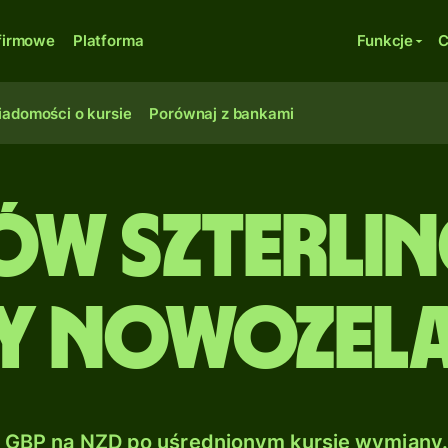
firmowe
Platforma
Funkcje
C
adomości o kursie
Porównaj z bankami
tów szterli
y nowozela
GBP na NZD po uśrednionym kursie wymiany.