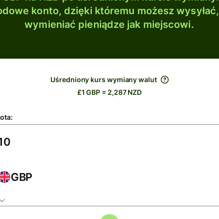
dowe konto, dzięki któremu możesz wysyłać
wymieniać pieniądze jak miejscowi.
Uśredniony kurs wymiany walut
£1 GBP = 2,287 NZD
ota:
GBP