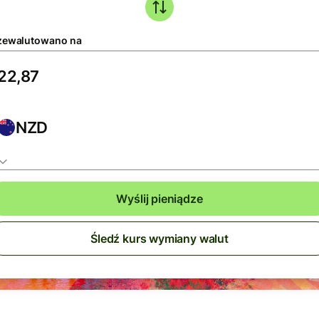
zewalutowano na
NZD
Wyślij pieniądze
Śledź kurs wymiany walut