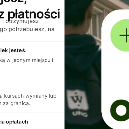
z płatności
 i otrzymujesz
go potrzebujesz, na
iek jesteś.
ką w jednym miejscu i
na kursach wymiany lub
 za granicą.
na opłatach