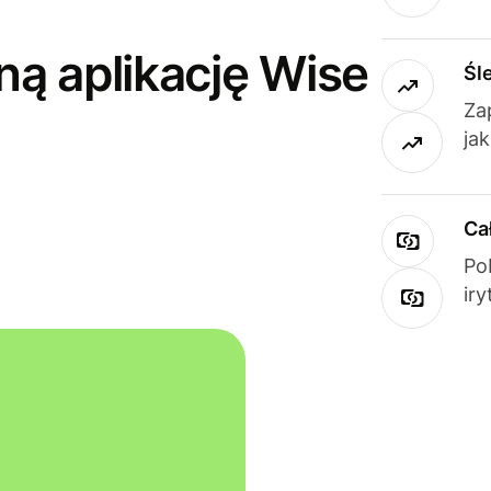
ną aplikację Wise
Śl
Za
ja
Ca
Po
ir