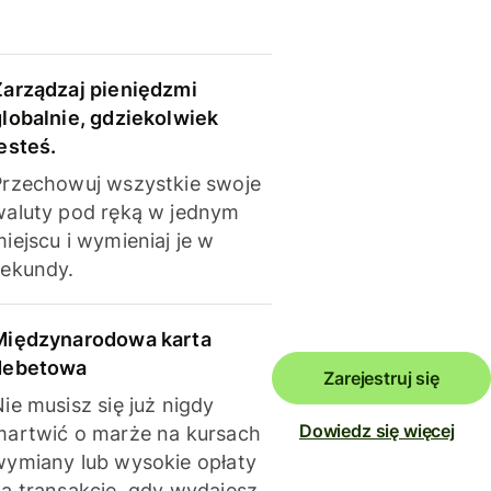
Zarządzaj pieniędzmi
globalnie, gdziekolwiek
esteś.
Przechowuj wszystkie swoje
waluty pod ręką w jednym
iejscu i wymieniaj je w
sekundy.
Międzynarodowa karta
debetowa
Zarejestruj się
ie musisz się już nigdy
Dowiedz się więcej
martwić o marże na kursach
wymiany lub wysokie opłaty
za transakcje, gdy wydajesz