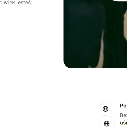
olwiek jesteś.
Po
Be
uś