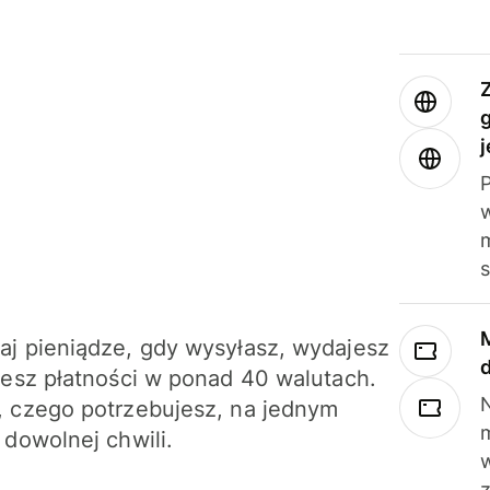
j
m
j pieniądze, gdy wysyłasz, wydajesz
jesz płatności w ponad 40 walutach.
N
 czego potrzebujesz, na jednym
 dowolnej chwili.