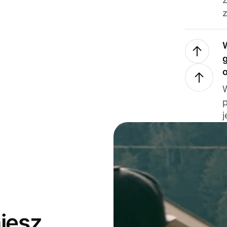
z
j
jesz,