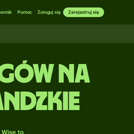
ennik
Pomoc
Zaloguj się
Zarejestruj się
ngów na
ndzkie
 Wise to