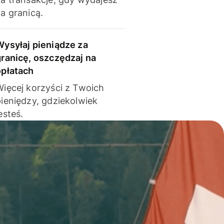
a granicą.
Wysyłaj pieniądze za
granicę, oszczędzaj na
opłatach
Więcej korzyści z Twoich
pieniędzy, gdziekolwiek
esteś.