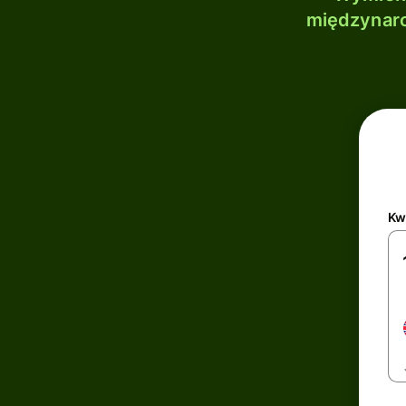
międzynaro
Kw