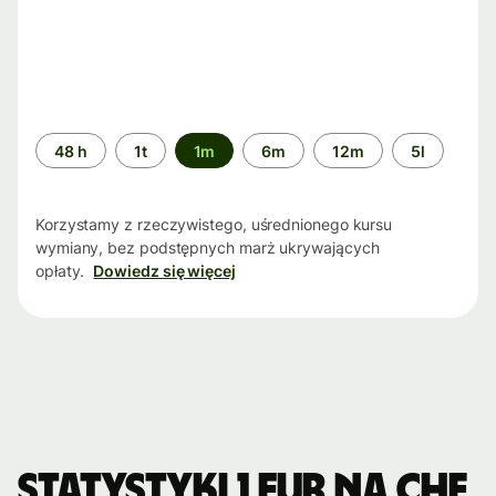
Przedział
48 h
1t
1m
6m
12m
5l
czasu
Korzystamy z rzeczywistego, uśrednionego kursu
wymiany, bez podstępnych marż ukrywających
opłaty.
Dowiedz się więcej
Statystyki 1 EUR na CHF