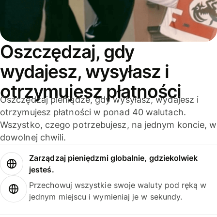
Oszczędzaj, gdy
wydajesz, wysyłasz i
otrzymujesz płatności
Oszczędzaj pieniądze, gdy wysyłasz, wydajesz i
otrzymujesz płatności w ponad 40 walutach.
Wszystko, czego potrzebujesz, na jednym koncie, w
dowolnej chwili.
Zarządzaj pieniędzmi globalnie, gdziekolwiek
jesteś.
Przechowuj wszystkie swoje waluty pod ręką w
jednym miejscu i wymieniaj je w sekundy.