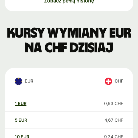
Zobacz pełną historię
Kursy wymiany EUR
na CHF dzisiaj
EUR
CHF
1
EUR
0,93
CHF
5
EUR
4,67
CHF
10
EUR
9,34
CHF