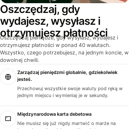
Oszczędzaj, gdy
wydajesz, wysyłasz i
otrzymujesz płatności
Oszczędzaj pieniądze, gdy wysyłasz, wydajesz i
otrzymujesz płatności w ponad 40 walutach.
Wszystko, czego potrzebujesz, na jednym koncie, w
dowolnej chwili.
Zarządzaj pieniędzmi globalnie, gdziekolwiek
jesteś.
Przechowuj wszystkie swoje waluty pod ręką w
jednym miejscu i wymieniaj je w sekundy.
Międzynarodowa karta debetowa
Nie musisz się już nigdy martwić o marże na