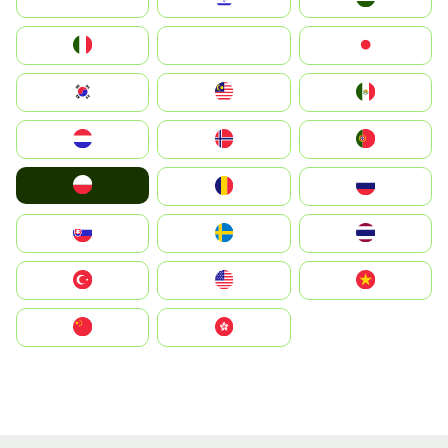
Italia
JA
Japan
South Korea
Malay
Mexico
Nederland
Norge
Portugal
Polska
România
Россия
Slovensko
Ruoŧŧa
ไทย
Türkiye
United States
Vietnam
中国
中國香港特別行政區