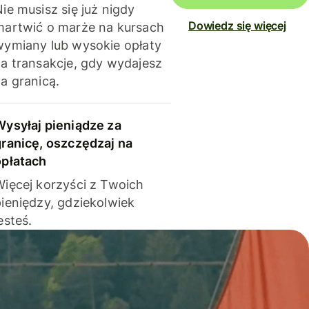
ie musisz się już nigdy
Dowiedz się więcej
martwić o marże na kursach
wymiany lub wysokie opłaty
za transakcje, gdy wydajesz
a granicą.
Wysyłaj pieniądze za
granicę, oszczędzaj na
opłatach
Więcej korzyści z Twoich
pieniędzy, gdziekolwiek
esteś.