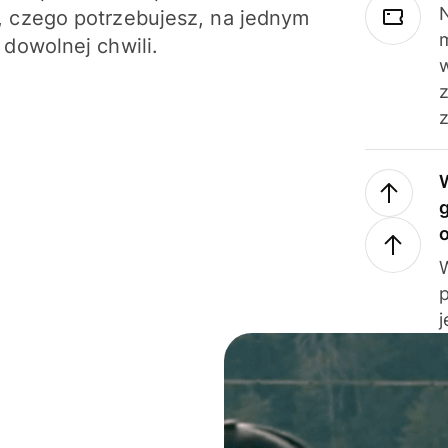
N
 czego potrzebujesz, na jednym
 dowolnej chwili.
z
j