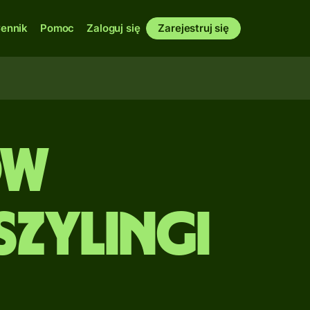
ennik
Pomoc
Zaloguj się
Zarejestruj się
ów
Szylingi