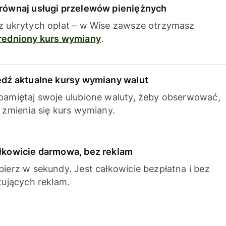
równaj usługi przelewów pieniężnych
z ukrytych opłat – w Wise zawsze otrzymasz
redniony kurs wymiany
.
edź aktualne kursy wymiany walut
pamiętaj swoje ulubione waluty, żeby obserwować,
k zmienia się kurs wymiany.
łkowicie darmowa, bez reklam
bierz w sekundy. Jest całkowicie bezpłatna i bez
ytujących reklam.