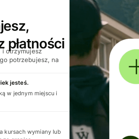
jesz,
z płatności
 i otrzymujesz
go potrzebujesz, na
iek jesteś.
ką w jednym miejscu i
na kursach wymiany lub