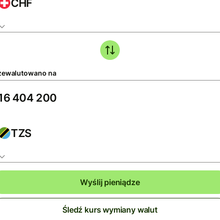
CHF
zewalutowano na
TZS
Wyślij pieniądze
Śledź kurs wymiany walut