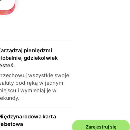
Zarządzaj pieniędzmi
globalnie, gdziekolwiek
esteś.
Przechowuj wszystkie swoje
waluty pod ręką w jednym
iejscu i wymieniaj je w
sekundy.
Międzynarodowa karta
debetowa
Zarejestruj się