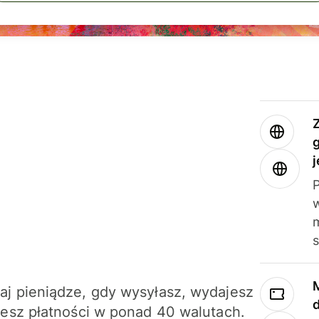
j
m
j pieniądze, gdy wysyłasz, wydajesz
jesz płatności w ponad 40 walutach.