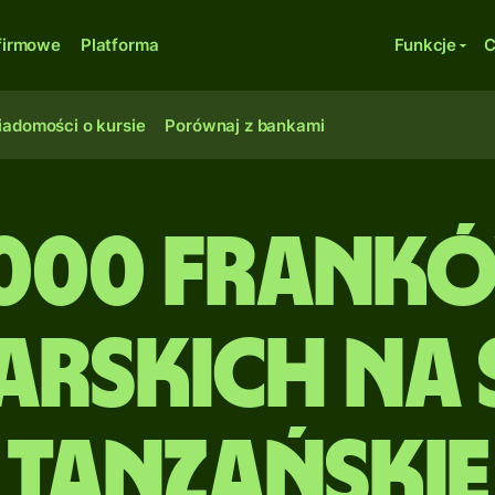
firmowe
Platforma
Funkcje
C
adomości o kursie
Porównaj z bankami
000 Frank
rskich na 
tanzańskie