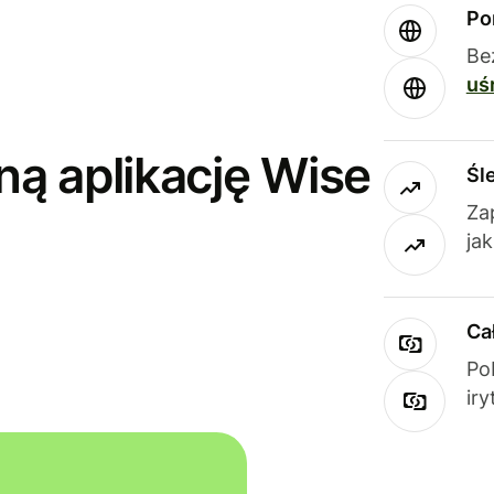
Po
Be
uś
ną aplikację Wise
Śl
Za
ja
Ca
Po
ir