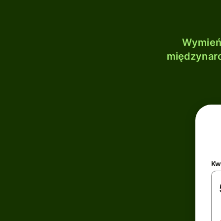
Wymień 
międzynaro
Kw