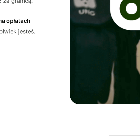
 za granicą.
na opłatach
olwiek jesteś.