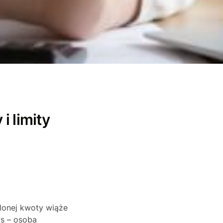
i limity
lonej kwoty wiąże
ys – osoba