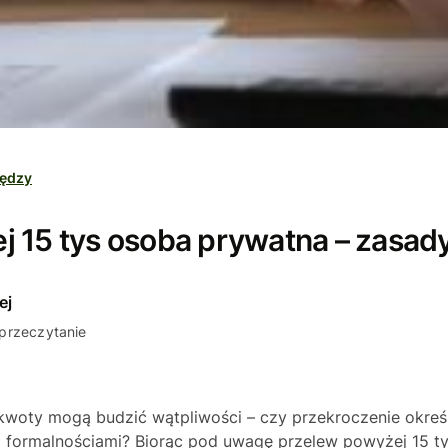
iędzy
 15 tys osoba prywatna – zasady 
ej
 przeczytanie
kwoty mogą budzić wątpliwości – czy przekroczenie okreś
 formalnościami? Biorąc pod uwagę przelew powyżej 15 t