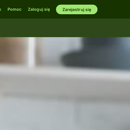
k
Pomoc
Zaloguj się
Zarejestruj się