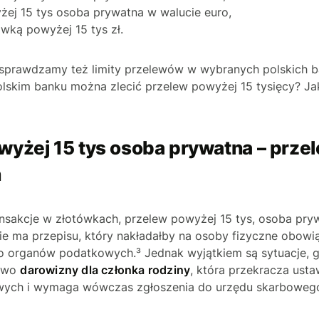
żej 15 tys osoba prywatna w walucie euro,
wką powyżej 15 tys zł.
 sprawdzamy też limity przelewów w wybranych polskich b
olskim banku można zlecić przelew powyżej 15 tysięcy? Jak
wyżej 15 tys osoba prywatna – prze
h
ransakcje w złotówkach, przelew powyżej 15 tys, osoba pry
Nie ma przepisu, który nakładałby na osoby fizyczne obowi
 do organów podatkowych.³ Jednak wyjątkiem są sytuacje, 
dowo
darowizny dla członka rodziny
, która przekracza usta
wych i wymaga wówczas zgłoszenia do urzędu skarbowego