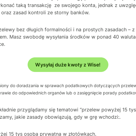
onać taką transakcję ze swojego konta, jednak z uwzglę
 oraz zasad kontroli ze storny banków.
elewy bez długich formalności i na prostych zasadach – z 
sem. Masz swobodę wysyłania środków w ponad 40 walut
ce.
Wysyłaj duże kwoty z Wise!
żniony do doradzania w sprawach podatkowych dotyczących przele
sprawie do odpowiednich organów lub o zasięgnięcie porady podatko
kładnie przyglądamy się tematowi “przelew powyżej 15 ty
zamy, jakie zasady obowiązują, gdy w grę wchodzi:.
żej 15 tys osoba prywatna w złotówkach,