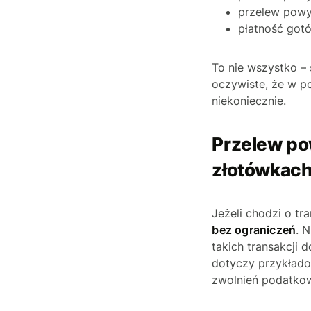
przelew powy
płatność gotó
To nie wszystko –
oczywiste, że w p
niekoniecznie.
Przelew po
złotówkac
Jeżeli chodzi o t
bez ograniczeń
. 
takich transakcji
dotyczy przykła
zwolnień podatko