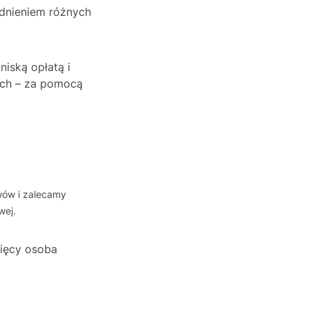
dnieniem różnych
niską opłatą i
ach – za pomocą
wów i zalecamy
wej.
sięcy osoba