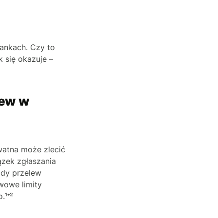
ankach. Czy to
 się okazuje –
lew w
watna może zlecić
ązek zgłaszania
gdy przelew
wowe limity
.¹⁺²