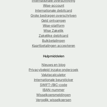
Internationale overschrijving
Wise-account
Internationale debitcard
Grote bedragen overschrijven
Geld ontvangen
Wise-platform
Wise Zakelijk
Zakelijke debitcard
Bulkbetalingen
Kaartbetalingen accepteren
Hulpmiddelen
Nieuws en blog
Privacybeleid inzake onderzoek
Valutacalculator
Internationale beursticker
SWIFT-/BIC-code
IBAN-nummer
Wisselkoersmeldingen
Vergelijk wisselkoersen