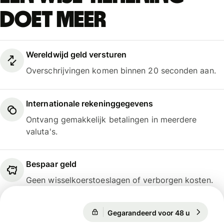
doet meer
Wereldwijd geld versturen
Overschrijvingen komen binnen 20 seconden aan.
Internationale rekeninggegevens
Ontvang gemakkelijk betalingen in meerdere
valuta's.
Bespaar geld
Geen wisselkoerstoeslagen of verborgen kosten.
Gegarandeerd voor 48 u
1 EUR = 1
Gegarandeerd voor 48 u