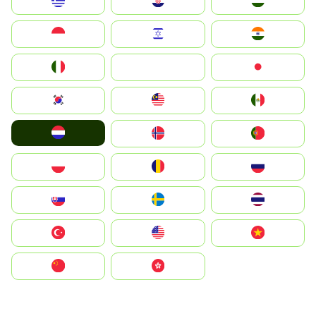
Greece
Hrvatska
Magyarország
Indonesia
Israel
India
Italia
JA
Japan
South Korea
Malay
Mexico
Nederland
Norge
Portugal
Polska
România
Россия
Slovensko
Ruoŧŧa
ไทย
Türkiye
United States
Vietnam
中国
中國香港特別行政區