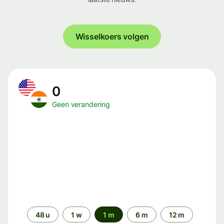
Wisselkoers volgen
0
Geen verandering
Periode
48 u
1 w
1 m
6 m
12 m