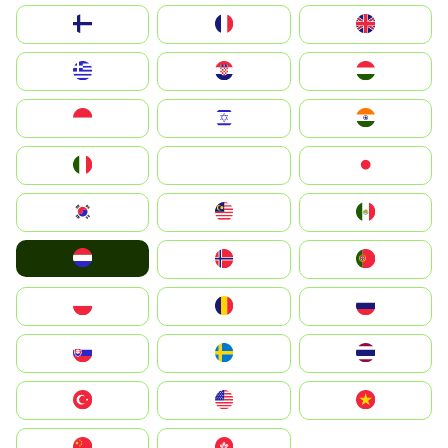
Suomi
France
United Kingdom
Greece
Hrvatska
Magyarország
Indonesia
Israel
India
Italia
JA
Japan
South Korea
Malay
Mexico
Nederland
Norge
Portugal
Polska
România
Россия
Slovensko
Ruoŧŧa
ไทย
Türkiye
United States
Vietnam
中国
中國香港特別行政區