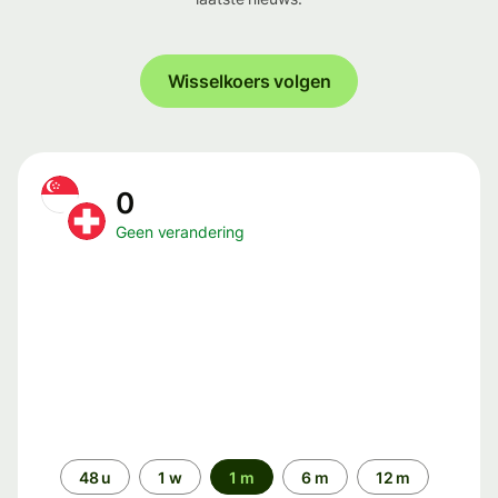
Wisselkoers volgen
0
Geen verandering
Periode
48 u
1 w
1 m
6 m
12 m