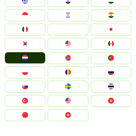
Greece
Hrvatska
Magyarország
Indonesia
Israel
India
Italia
JA
Japan
South Korea
Malay
Mexico
Nederland
Norge
Portugal
Polska
România
Россия
Slovensko
Ruoŧŧa
ไทย
Türkiye
United States
Vietnam
中国
中國香港特別行政區