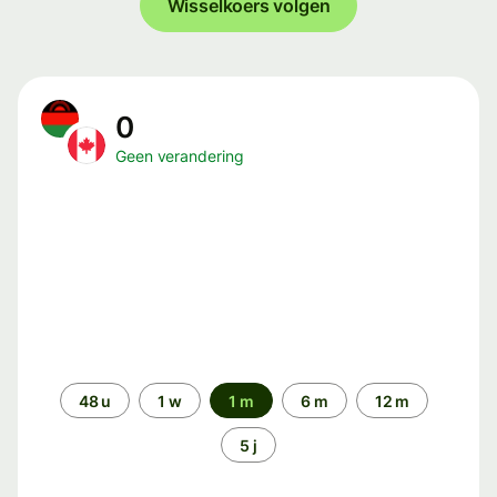
Wisselkoers volgen
0
Geen verandering
Periode
48 u
1 w
1 m
6 m
12 m
5 j