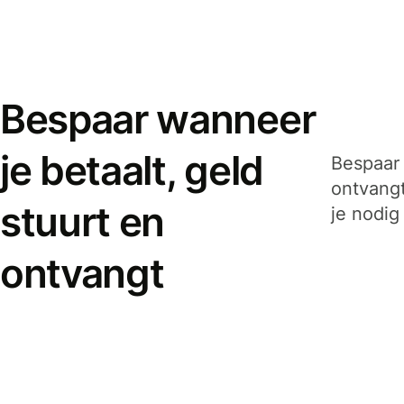
Bespaar wanneer
je betaalt, geld
Bespaar 
ontvangt
stuurt en
je nodig
ontvangt