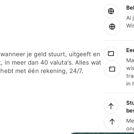
Be
Al 
Wi
Ee
wanneer je geld stuurt, uitgeeft en
Ma
, in meer dan 40 valuta's. Alles wat
wi
 hebt met één rekening, 24/7.
tra
in 
Stu
be
Me
on