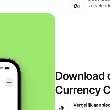
vervelend
Download d
Currency C
Vergelijk aanbie