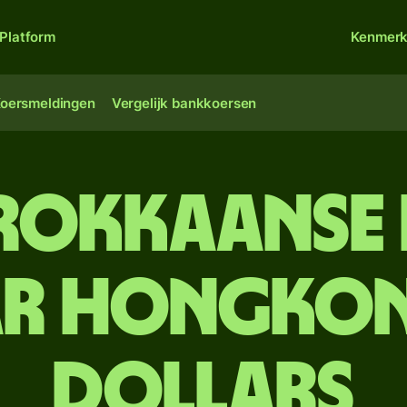
Platform
Kenmer
oersmeldingen
Vergelijk bankkoersen
rokkaanse
r Hongko
dollars