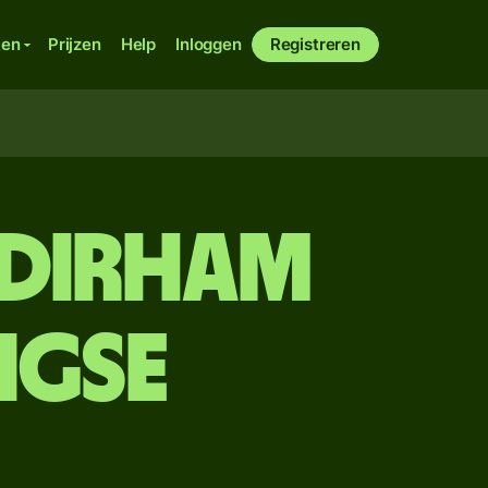
ken
Prijzen
Help
Inloggen
Registreren
 dirham
ngse