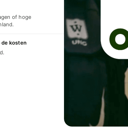
agen of hoge
nland.
p de kosten
d.