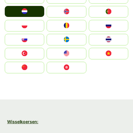
Nederland
Norge
Portugal
Polska
România
Россия
Slovensko
Ruoŧŧa
ไทย
Türkiye
United States
Vietnam
中国
中國香港特別行政區
Wisselkoersen: