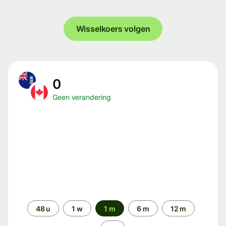
Wisselkoers volgen
0
Geen verandering
Periode
48 u
1 w
1 m
6 m
12 m