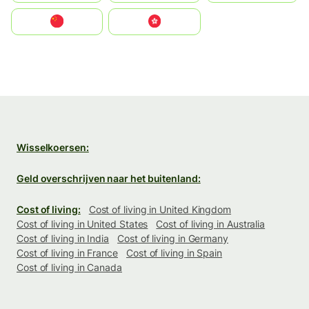
中国
中國香港特別行政區
Wisselkoersen:
Geld overschrijven naar het buitenland:
Cost of living:
Cost of living in United Kingdom
Cost of living in United States
Cost of living in Australia
Cost of living in India
Cost of living in Germany
Cost of living in France
Cost of living in Spain
Cost of living in Canada