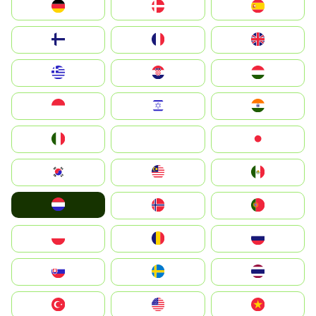
Deutschland
Denmark
España
Suomi
France
United Kingdom
Greece
Hrvatska
Magyarország
Indonesia
Israel
India
Italia
JA
Japan
South Korea
Malay
Mexico
Nederland
Norge
Portugal
Polska
România
Россия
Slovensko
Ruoŧŧa
ไทย
Türkiye
United States
Vietnam