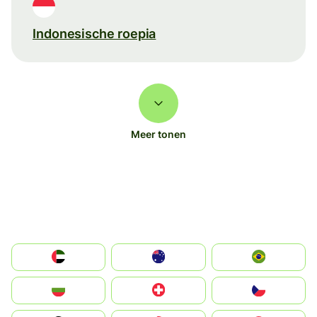
Indonesische roepia
Meer tonen
الإمارات العربية المتحدة
Australia
Brazil
България
Switzerland
Czechia