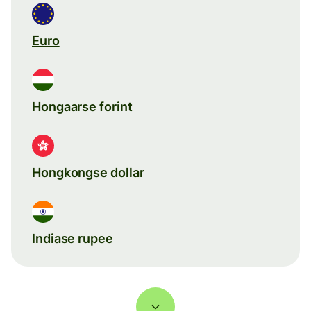
Euro
Hongaarse forint
Hongkongse dollar
Indiase rupee