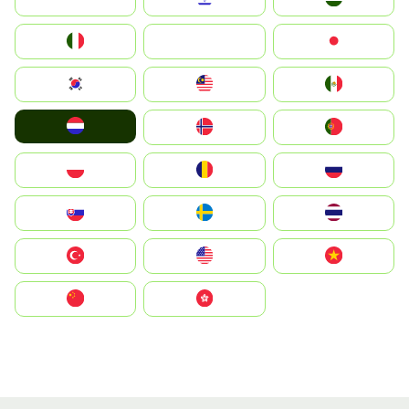
Italia
JA
Japan
South Korea
Malay
Mexico
Nederland
Norge
Portugal
Polska
România
Россия
Slovensko
Ruoŧŧa
ไทย
Türkiye
United States
Vietnam
中国
中國香港特別行政區