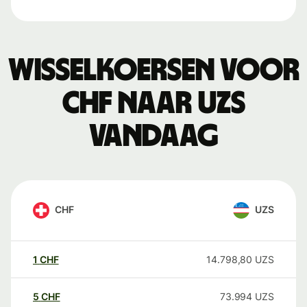
Wisselkoersen voor
CHF naar UZS
vandaag
CHF
UZS
1
CHF
14.798,80
UZS
5
CHF
73.994
UZS