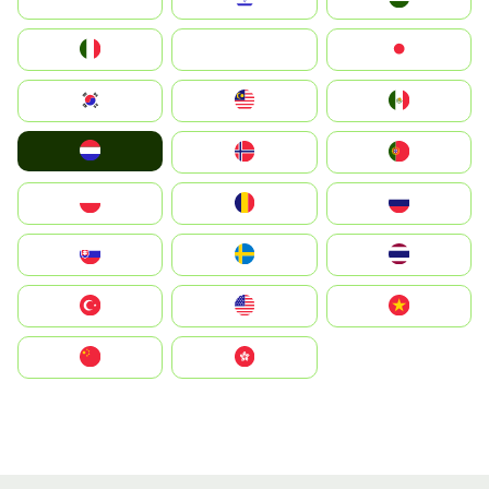
Italia
JA
Japan
South Korea
Malay
Mexico
Nederland
Norge
Portugal
Polska
România
Россия
Slovensko
Ruoŧŧa
ไทย
Türkiye
United States
Vietnam
中国
中國香港特別行政區