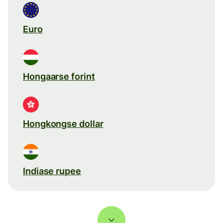
Euro
Hongaarse forint
Hongkongse dollar
Indiase rupee