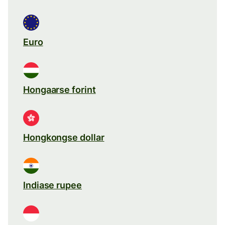
Euro
Hongaarse forint
Hongkongse dollar
Indiase rupee