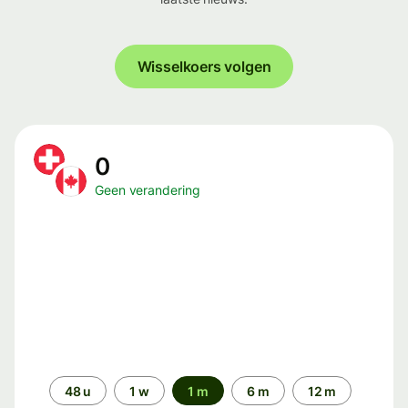
Wisselkoers volgen
0
Geen verandering
Periode
48 u
1 w
1 m
6 m
12 m