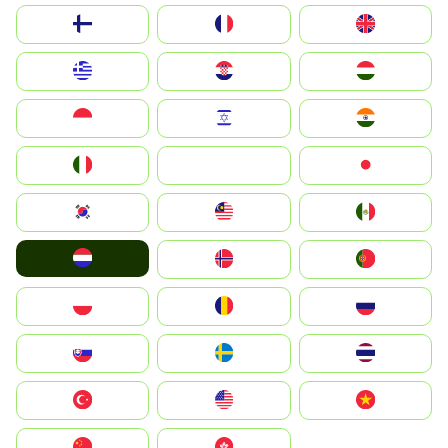
Suomi
France
United Kingdom
Greece
Hrvatska
Magyarország
Indonesia
Israel
India
Italia
JA
Japan
South Korea
Malay
Mexico
Nederland
Norge
Portugal
Polska
România
Россия
Slovensko
Ruoŧŧa
ไทย
Türkiye
United States
Vietnam
中国
中國香港特別行政區