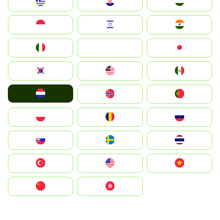
Greece
Hrvatska
Magyarország
Indonesia
Israel
India
Italia
JA
Japan
South Korea
Malay
Mexico
Nederland
Norge
Portugal
Polska
România
Россия
Slovensko
Ruoŧŧa
ไทย
Türkiye
United States
Vietnam
中国
中國香港特別行政區