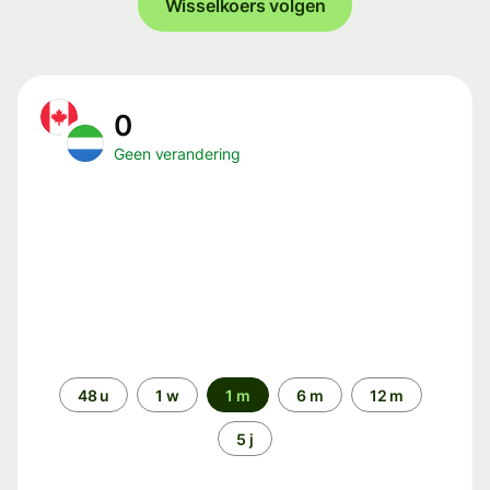
Wisselkoers volgen
0
Geen verandering
Periode
48 u
1 w
1 m
6 m
12 m
5 j