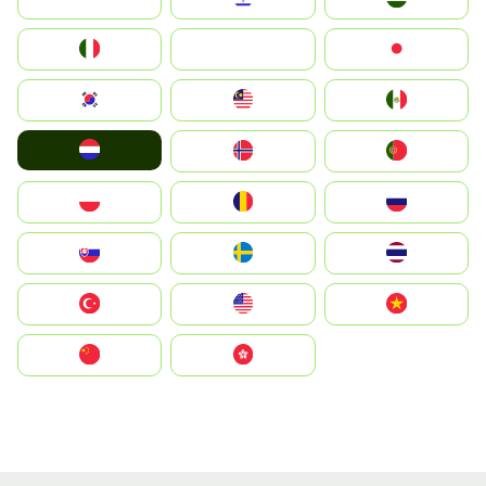
Italia
JA
Japan
South Korea
Malay
Mexico
Nederland
Norge
Portugal
Polska
România
Россия
Slovensko
Ruoŧŧa
ไทย
Türkiye
United States
Vietnam
中国
中國香港特別行政區