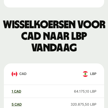
Wisselkoersen voor
CAD naar LBP
vandaag
CAD
LBP
1
CAD
64.175,10
LBP
5
CAD
320.875,50
LBP