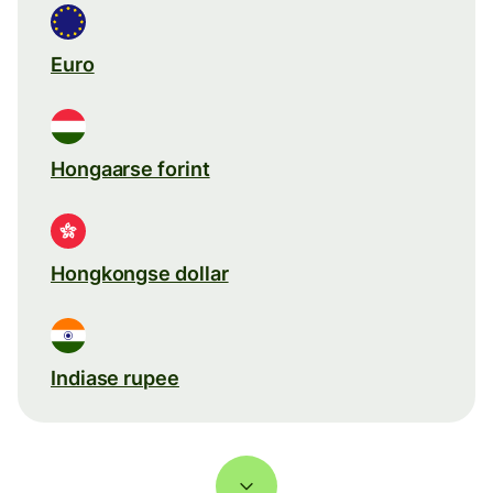
Euro
Hongaarse forint
Hongkongse dollar
Indiase rupee