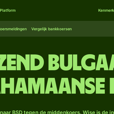
Platform
Kenmer
oersmeldingen
Vergelijk bankkoersen
izend Bulga
ahamaanse 
naar BSD tegen de middenkoers. Wise is de in