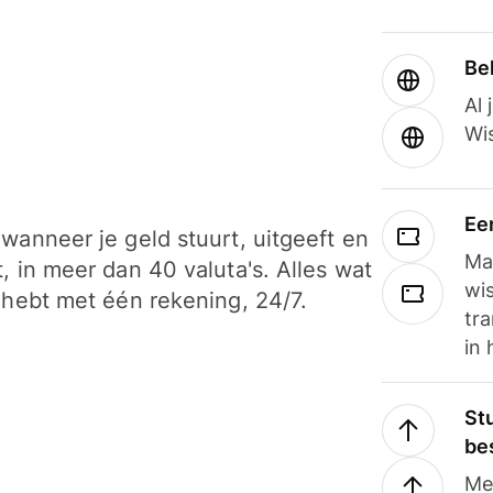
Be
Al 
Wi
Ee
wanneer je geld stuurt, uitgeeft en
Ma
, in meer dan 40 valuta's. Alles wat
wi
 hebt met één rekening, 24/7.
tra
in 
Stu
be
Me