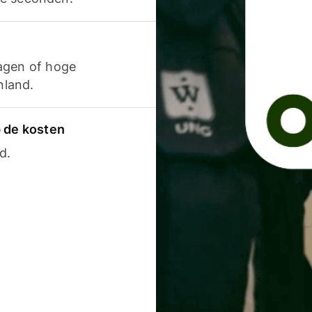
agen of hoge
nland.
p de kosten
d.