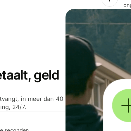
on
aalt, geld
ntvangt, in meer dan 40
ing, 24/7.
ele seconden.