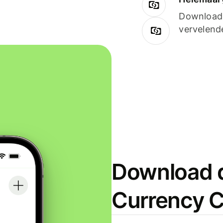
Downloade
vervelend
Download d
Currency C