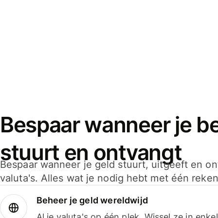
Bespaar wanneer je bet
stuurt en ontvangt
Bespaar wanneer je geld stuurt, uitgeeft en o
valuta's. Alles wat je nodig hebt met één reken
Beheer je geld wereldwijd
Al je valuta's op één plek. Wissel ze in enk