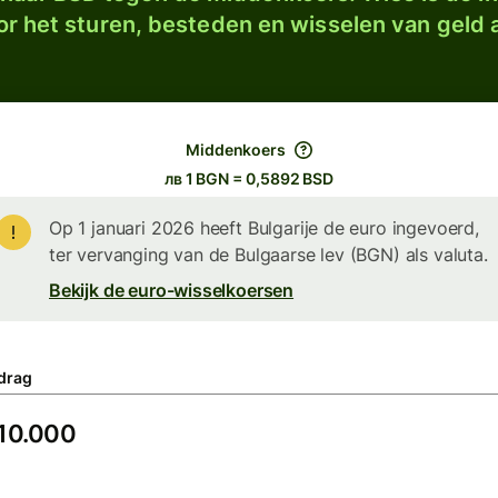
r het sturen, besteden en wisselen van geld a
Middenkoers
лв 1 BGN = 0,5892 BSD
Op 1 januari 2026 heeft Bulgarije de euro ingevoerd,
ter vervanging van de Bulgaarse lev (BGN) als valuta.
Bekijk de euro-wisselkoersen
drag