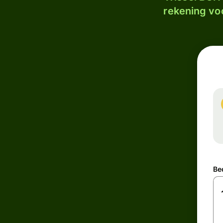
rekening voo
Be