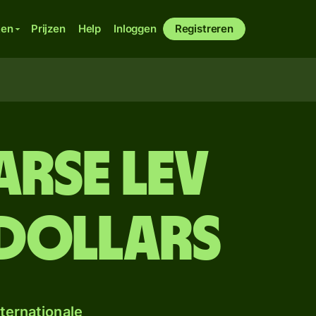
ken
Prijzen
Help
Inloggen
Registreren
arse lev
dollars
ternationale