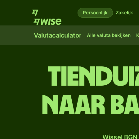
Persoonlijk
Zakelijk
Valutacalculator
Alle valuta bekijken
K
tien­du
naar B
Wissel BGN 