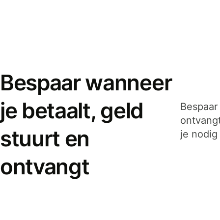
Bespaar wanneer
je betaalt, geld
Bespaar 
ontvangt
stuurt en
je nodig
ontvangt