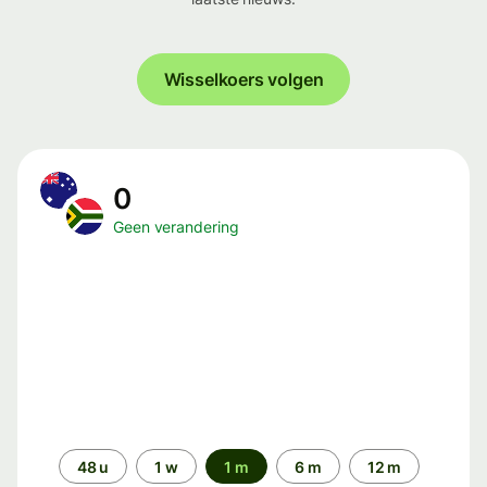
Wisselkoers volgen
0
Geen verandering
Periode
48 u
1 w
1 m
6 m
12 m