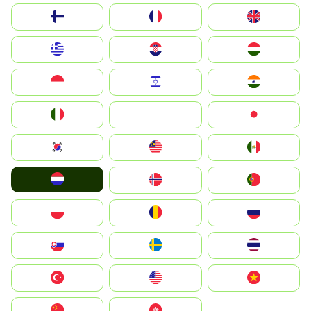
Suomi
France
United Kingdom
Greece
Hrvatska
Magyarország
Indonesia
Israel
India
Italia
JA
Japan
South Korea
Malay
Mexico
Nederland
Norge
Portugal
Polska
România
Россия
Slovensko
Ruoŧŧa
ไทย
Türkiye
United States
Vietnam
中国
中國香港特別行政區