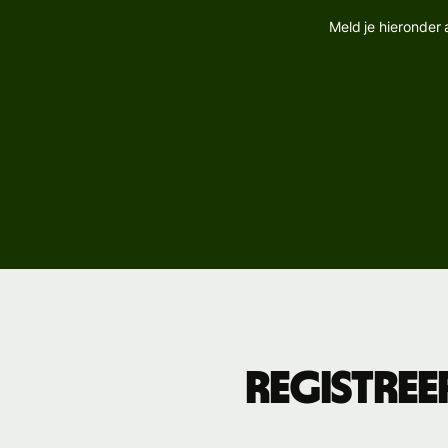
Verkennen
ontvangen
Verkennen
Verkennen
Meld je hieronder 
Boek
kopp
Tarieven
Hulpmidd
Persoonlijke
prijzen
Bekijk AP
integrati
Demo
proberen
Contact
opneme
met sale
Registree
Tarieven