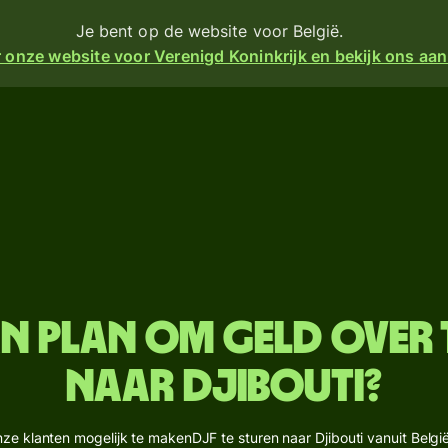
Je bent op de website voor België.
 onze website voor Verenigd Koninkrijk en bekijk ons aa
en
Producten
Sturen
turen
Ontvangen
Geef
angen
kaarten
m
 een
uit
an plan om geld over
ijke
e
Multivalutarekeningen
naar Djibouti?
k
er
Branches
financiën
e klanten mogelijk te makenDJF te sturen naar Djibouti vanuit België,