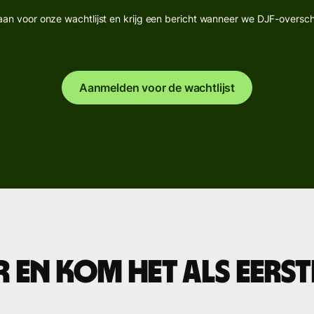
aan voor onze wachtlijst en krijg een bericht wanneer we DJF-oversch
houdsoftware
Banken en
elen
financiële
instellingen
elen
Aanmelden voor de wachtlijst
Onderwijsplatformen
Marktplaatsen
I-
es
Uitgavenbeheer
Reisplatformen
Personeelsplatformen
n
Evenementen
s
r en kom het als eerst
Registreren
voor Wise