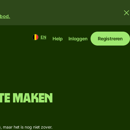
nbod.
EN
Help
Inloggen
Registreren
 te maken
 maar het is nog niet zover.