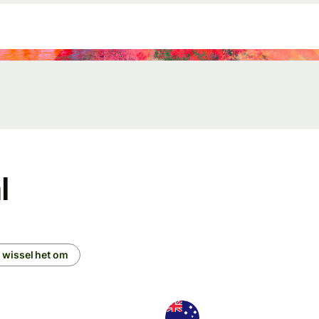
Connect
Ontwikkelaars
API-
documentatie
verkennen
l
 wissel het om