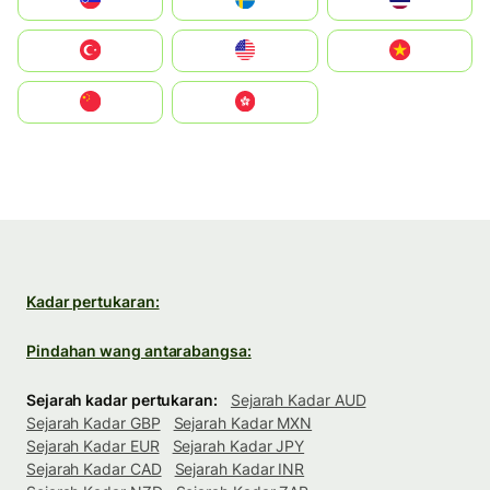
Türkiye
United States
Vietnam
中国
中國香港特別行政區
Kadar pertukaran:
Pindahan wang antarabangsa:
Sejarah kadar pertukaran:
Sejarah Kadar AUD
Sejarah Kadar GBP
Sejarah Kadar MXN
Sejarah Kadar EUR
Sejarah Kadar JPY
Sejarah Kadar CAD
Sejarah Kadar INR