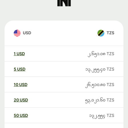
ini
USD
TZS
1
USD
၂,၆၅၁.၀၈
TZS
5
USD
၁၃,၂၅၅.၄၀
TZS
10
USD
၂၆,၅၁၀.၈၀
TZS
20
USD
၅၃,၀၂၁.၆၀
TZS
50
USD
၁၃၂,၅၅၄
TZS