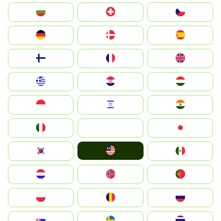
България
Switzerland
Czechia
Deutschland
Denmark
España
Suomi
France
United Kingdom
Greece
Hrvatska
Magyarország
Indonesia
Israel
India
Italia
JA
Japan
Malay
South Korea
Mexico
Nederland
Norge
Portugal
Polska
România
Россия
Slovensko
Ruoŧŧa
ไทย