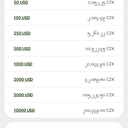
50
USD
၁,၀၅၂.၂၅
CZK
100
USD
၂,၁၀၄.၄၉
CZK
250
USD
၅,၂၆၁.၂၂
CZK
500
USD
၁၀,၅၂၂.၄၅
CZK
1000
USD
၂၁,၀၄၄.၉၀
CZK
2000
USD
၄၂,၀၈၉.၈၀
CZK
5000
USD
၁၀၅,၂၂၄.၅၀
CZK
10000
USD
၂၁၀,၄၄၉.၀၀
CZK