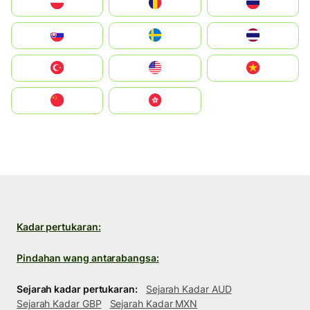
Polska
România
Россия
Slovensko
Ruoŧŧa
ไทย
Türkiye
United States
Vietnam
中国
中國香港特別行政區
Kadar pertukaran:
Pindahan wang antarabangsa:
Sejarah kadar pertukaran:
Sejarah Kadar AUD
Sejarah Kadar GBP
Sejarah Kadar MXN