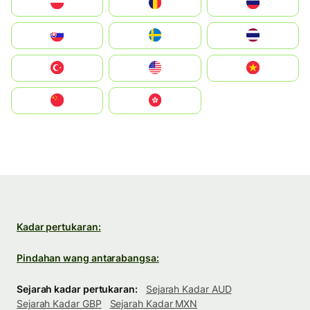
Polska
România
Россия
Slovensko
Ruoŧŧa
ไทย
Türkiye
United States
Vietnam
中国
中國香港特別行政區
Kadar pertukaran:
Pindahan wang antarabangsa:
Sejarah kadar pertukaran:
Sejarah Kadar AUD
Sejarah Kadar GBP
Sejarah Kadar MXN