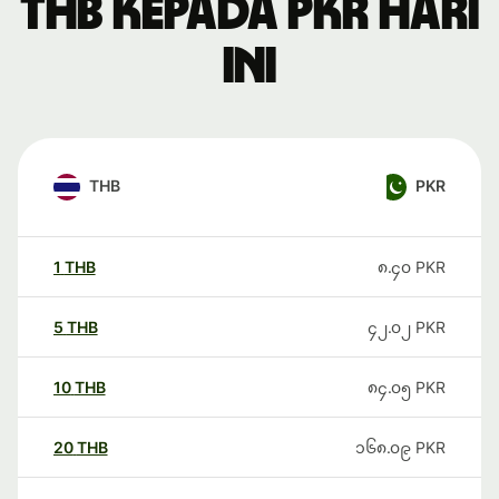
THB kepada PKR hari
ini
THB
PKR
1
THB
၈.၄၀
PKR
5
THB
၄၂.၀၂
PKR
10
THB
၈၄.၀၅
PKR
20
THB
၁၆၈.၀၉
PKR