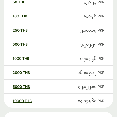
50
THB
၄၂၀.၂၃
PKR
100
THB
၈၄၀.၄၆
PKR
250
THB
၂,၁၀၁.၁၄
PKR
500
THB
၄,၂၀၂.၂၈
PKR
1000
THB
၈,၄၀၄.၅၆
PKR
2000
THB
၁၆,၈၀၉.၁၂
PKR
5000
THB
၄၂,၀၂၂.၈၀
PKR
10000
THB
၈၄,၀၄၅.၆၀
PKR