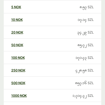
5
NOK
၈.၅၇
SZL
10
NOK
၁၇.၁၄
SZL
20
NOK
၃၄.၂၉
SZL
50
NOK
၈၅.၇၂
SZL
100
NOK
၁၇၁.၄၃
SZL
250
NOK
၄၂၈.၅၈
SZL
500
NOK
၈၅၇.၁၆
SZL
1000
NOK
၁,၇၁၄.၃၂
SZL