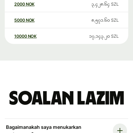
2000
NOK
၃,၄၂၈.၆၄
SZL
5000
NOK
၈,၅၇၁.၆၀
SZL
10000
NOK
၁၇,၁၄၃.၂၀
SZL
Soalan Lazim
Bagaimanakah saya menukarkan