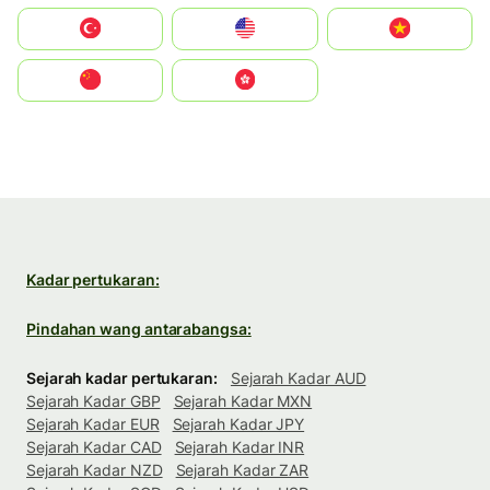
Türkiye
United States
Vietnam
中国
中國香港特別行政區
Kadar pertukaran:
Pindahan wang antarabangsa:
Sejarah kadar pertukaran:
Sejarah Kadar AUD
Sejarah Kadar GBP
Sejarah Kadar MXN
Sejarah Kadar EUR
Sejarah Kadar JPY
Sejarah Kadar CAD
Sejarah Kadar INR
Sejarah Kadar NZD
Sejarah Kadar ZAR