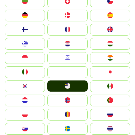
България
Switzerland
Czechia
Deutschland
Denmark
España
Suomi
France
United Kingdom
Greece
Hrvatska
Magyarország
Indonesia
Israel
India
Italia
JA
Japan
Malay
South Korea
Mexico
Nederland
Norge
Portugal
Polska
România
Россия
Slovensko
Ruoŧŧa
ไทย