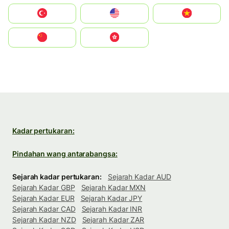
Türkiye
United States
Vietnam
中国
中國香港特別行政區
Kadar pertukaran:
Pindahan wang antarabangsa:
Sejarah kadar pertukaran:
Sejarah Kadar AUD
Sejarah Kadar GBP
Sejarah Kadar MXN
Sejarah Kadar EUR
Sejarah Kadar JPY
Sejarah Kadar CAD
Sejarah Kadar INR
Sejarah Kadar NZD
Sejarah Kadar ZAR