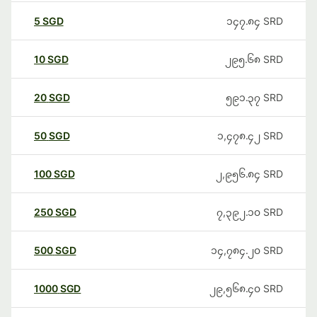
5
SGD
၁၄၇.၈၄
SRD
10
SGD
၂၉၅.၆၈
SRD
20
SGD
၅၉၁.၃၇
SRD
50
SGD
၁,၄၇၈.၄၂
SRD
100
SGD
၂,၉၅၆.၈၄
SRD
250
SGD
၇,၃၉၂.၁၀
SRD
500
SGD
၁၄,၇၈၄.၂၀
SRD
1000
SGD
၂၉,၅၆၈.၄၀
SRD