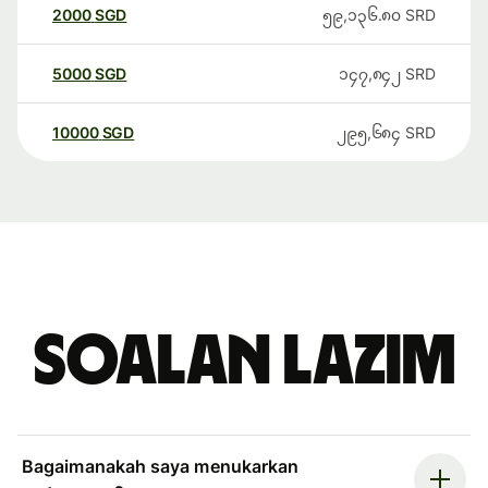
2000
SGD
၅၉,၁၃၆.၈၀
SRD
5000
SGD
၁၄၇,၈၄၂
SRD
10000
SGD
၂၉၅,၆၈၄
SRD
Soalan Lazim
Bagaimanakah saya menukarkan