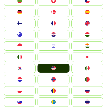
България
Switzerland
Czechia
Deutschland
Denmark
España
Suomi
France
United Kingdom
Greece
Hrvatska
Magyarország
Indonesia
Israel
India
Italia
JA
Japan
Malay
South Korea
Mexico
Nederland
Norge
Portugal
Polska
România
Россия
Slovensko
Ruoŧŧa
ไทย