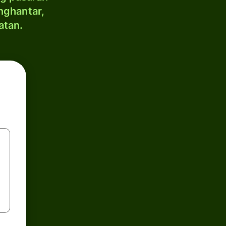
nghantar,
atan.