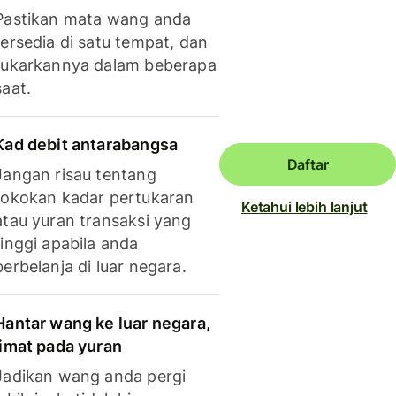
Pastikan mata wang anda
tersedia di satu tempat, dan
tukarkannya dalam beberapa
saat.
Kad debit antarabangsa
Daftar
Jangan risau tentang
tokokan kadar pertukaran
Ketahui lebih lanjut
atau yuran transaksi yang
tinggi apabila anda
berbelanja di luar negara.
Hantar wang ke luar negara,
jimat pada yuran
Jadikan wang anda pergi