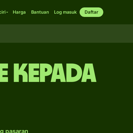
ciri
Harga
Bantuan
Log masuk
Daftar
e kepada
g pasaran