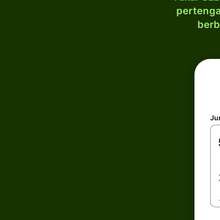
pertenga
berb
Ju