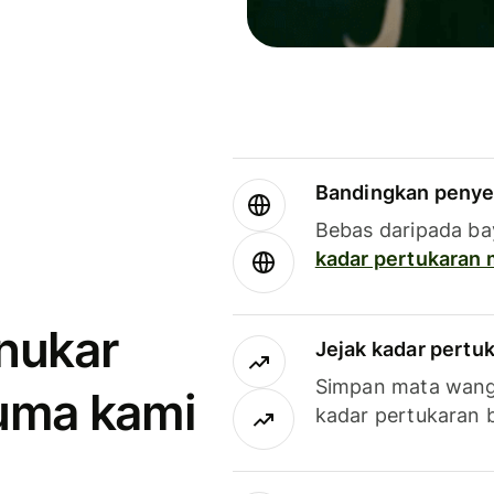
Bandingkan penye
Bebas daripada ba
kadar pertukaran
enukar
Jejak kadar pertu
Simpan mata wan
uma kami
kadar pertukaran 