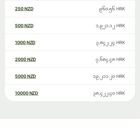
250
NZD
၉၆၀.၅၆
HRK
500
NZD
၁,၉၂၁.၁၂
HRK
1000
NZD
၃,၈၄၂.၂၄
HRK
2000
NZD
၇,၆၈၄.၄၈
HRK
5000
NZD
၁၉,၂၁၁.၂၀
HRK
10000
NZD
၃၈,၄၂၂.၄၀
HRK