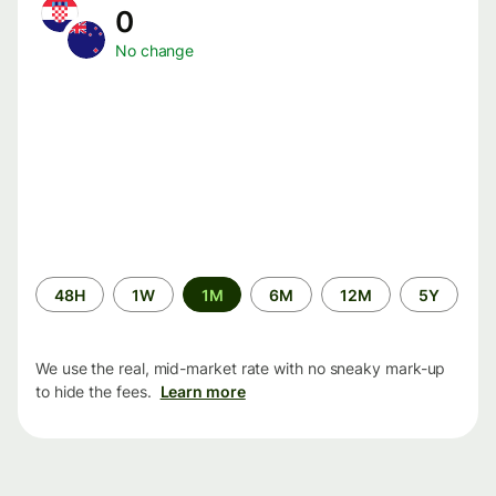
0
No change
Time
48H
1W
1M
6M
12M
5Y
period
We use the real, mid-market rate with no sneaky mark-up
to hide the fees.
Learn more