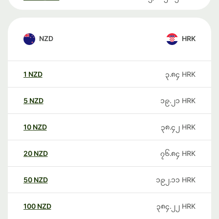
NZD
HRK
1
NZD
၃.၈၄
HRK
5
NZD
၁၉.၂၁
HRK
10
NZD
၃၈.၄၂
HRK
20
NZD
၇၆.၈၄
HRK
50
NZD
၁၉၂.၁၁
HRK
100
NZD
၃၈၄.၂၂
HRK