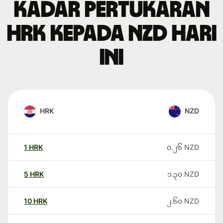
Kadar pertukaran
HRK kepada NZD hari
ini
HRK
NZD
1
HRK
၀.၂၆
NZD
5
HRK
၁.၃၀
NZD
10
HRK
၂.၆၀
NZD