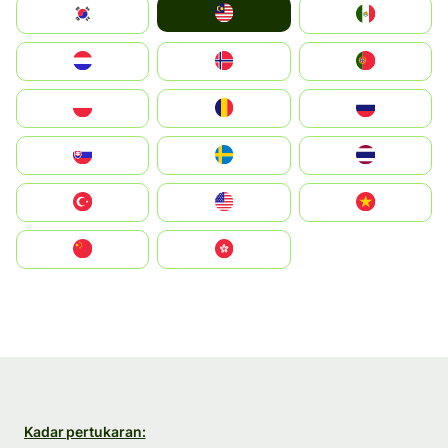
Malay
South Korea
Mexico
Nederland
Norge
Portugal
Polska
România
Россия
Slovensko
Ruoŧŧa
ไทย
Türkiye
United States
Vietnam
中国
中國香港特別行政區
Kadar pertukaran: