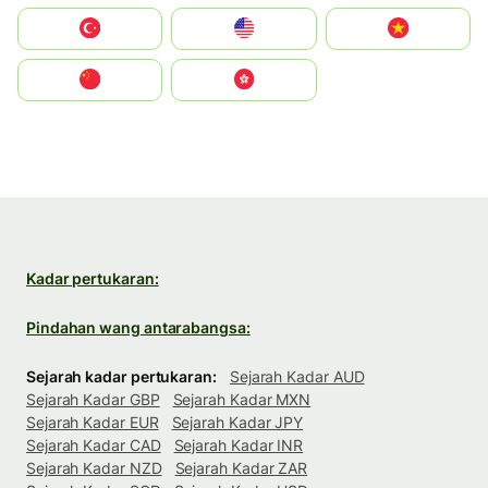
Türkiye
United States
Vietnam
中国
中國香港特別行政區
Kadar pertukaran:
Pindahan wang antarabangsa:
Sejarah kadar pertukaran:
Sejarah Kadar AUD
Sejarah Kadar GBP
Sejarah Kadar MXN
Sejarah Kadar EUR
Sejarah Kadar JPY
Sejarah Kadar CAD
Sejarah Kadar INR
Sejarah Kadar NZD
Sejarah Kadar ZAR