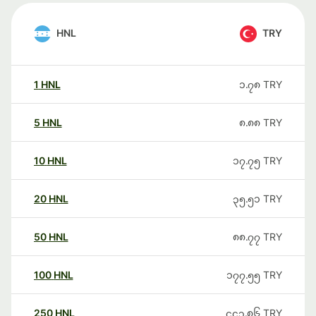
HNL
TRY
1
HNL
၁.၇၈
TRY
5
HNL
၈.၈၈
TRY
10
HNL
၁၇.၇၅
TRY
20
HNL
၃၅.၅၁
TRY
50
HNL
၈၈.၇၇
TRY
100
HNL
၁၇၇.၅၅
TRY
250
HNL
၄၄၃.၈၆
TRY