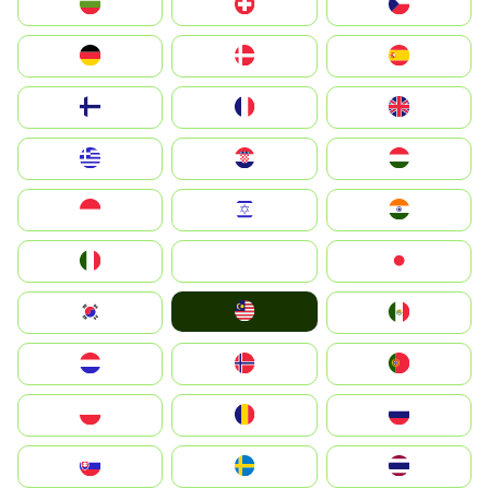
България
Switzerland
Czechia
Deutschland
Denmark
España
Suomi
France
United Kingdom
Greece
Hrvatska
Magyarország
Indonesia
Israel
India
Italia
JA
Japan
Malay
South Korea
Mexico
Nederland
Norge
Portugal
Polska
România
Россия
Slovensko
Ruoŧŧa
ไทย