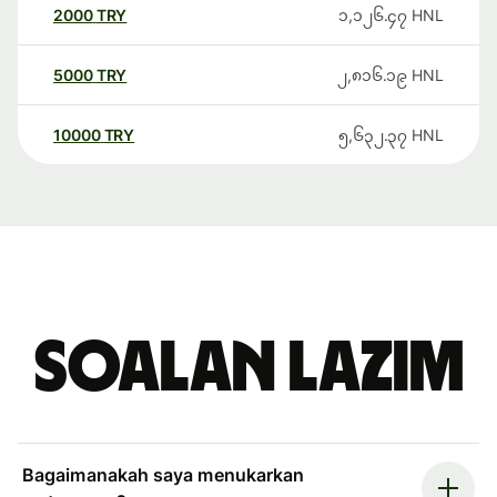
2000
TRY
၁,၁၂၆.၄၇
HNL
5000
TRY
၂,၈၁၆.၁၉
HNL
10000
TRY
၅,၆၃၂.၃၇
HNL
Soalan Lazim
Bagaimanakah saya menukarkan