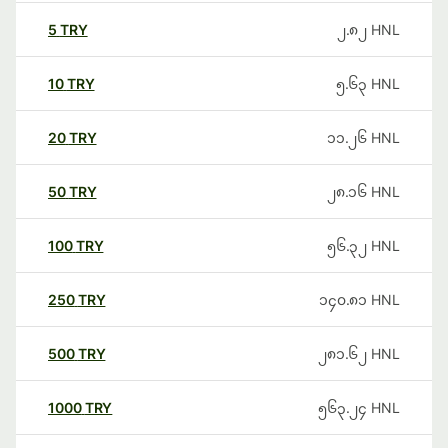
5
TRY
၂.၈၂
HNL
10
TRY
၅.၆၃
HNL
20
TRY
၁၁.၂၆
HNL
50
TRY
၂၈.၁၆
HNL
100
TRY
၅၆.၃၂
HNL
250
TRY
၁၄၀.၈၁
HNL
500
TRY
၂၈၁.၆၂
HNL
1000
TRY
၅၆၃.၂၄
HNL