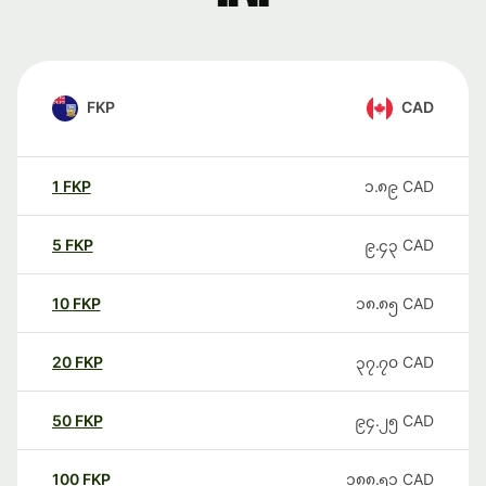
FKP
CAD
1
FKP
၁.၈၉
CAD
5
FKP
၉.၄၃
CAD
10
FKP
၁၈.၈၅
CAD
20
FKP
၃၇.၇၀
CAD
50
FKP
၉၄.၂၅
CAD
100
FKP
၁၈၈.၅၁
CAD