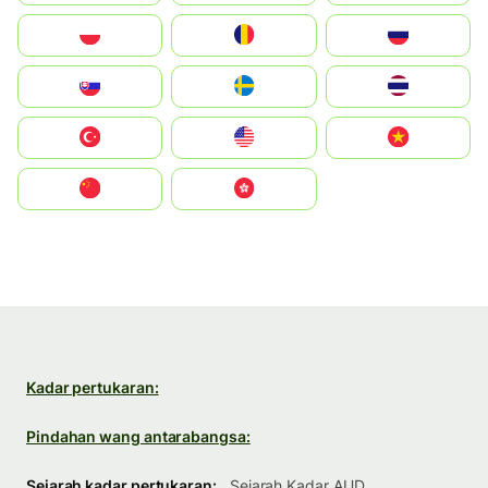
Polska
România
Россия
Slovensko
Ruoŧŧa
ไทย
Türkiye
United States
Vietnam
中国
中國香港特別行政區
Kadar pertukaran:
Pindahan wang antarabangsa:
Sejarah kadar pertukaran:
Sejarah Kadar AUD