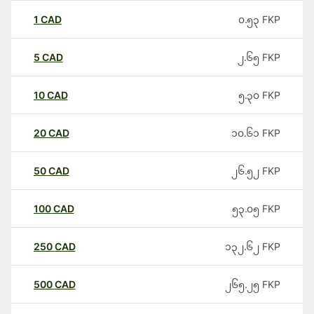
1
CAD
၀.၅၃
FKP
5
CAD
၂.၆၅
FKP
10
CAD
၅.၃၀
FKP
20
CAD
၁၀.၆၁
FKP
50
CAD
၂၆.၅၂
FKP
100
CAD
၅၃.၀၅
FKP
250
CAD
၁၃၂.၆၂
FKP
500
CAD
၂၆၅.၂၅
FKP