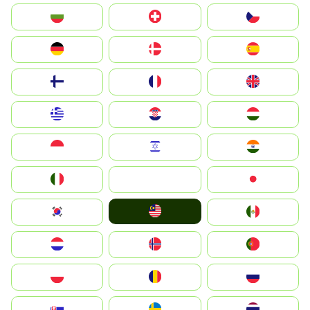
България
Switzerland
Czechia
Deutschland
Denmark
España
Suomi
France
United Kingdom
Greece
Hrvatska
Magyarország
Indonesia
Israel
India
Italia
JA
Japan
Malay
South Korea
Mexico
Nederland
Norge
Portugal
Polska
România
Россия
Slovensko
Ruoŧŧa
ไทย