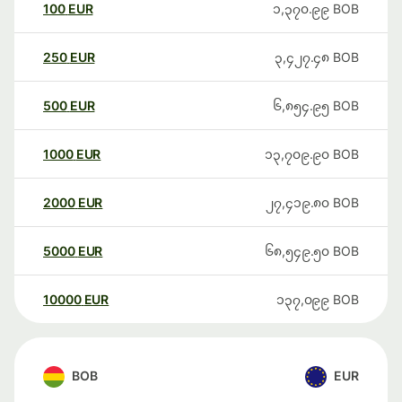
100
EUR
၁,၃၇၀.၉၉
BOB
250
EUR
၃,၄၂၇.၄၈
BOB
500
EUR
၆,၈၅၄.၉၅
BOB
1000
EUR
၁၃,၇၀၉.၉၀
BOB
2000
EUR
၂၇,၄၁၉.၈၀
BOB
5000
EUR
၆၈,၅၄၉.၅၀
BOB
10000
EUR
၁၃၇,၀၉၉
BOB
BOB
EUR