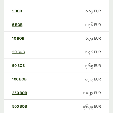
1
BOB
၀.၀၇
EUR
5
BOB
၀.၃၆
EUR
10
BOB
၀.၇၃
EUR
20
BOB
၁.၄၆
EUR
50
BOB
၃.၆၅
EUR
100
BOB
၇.၂၉
EUR
250
BOB
၁၈.၂၃
EUR
500
BOB
၃၆.၄၇
EUR