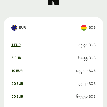
ini
EUR
BOB
1
EUR
၁၃.၇၁
BOB
5
EUR
၆၈.၅၅
BOB
10
EUR
၁၃၇.၁၀
BOB
20
EUR
၂၇၄.၂၀
BOB
50
EUR
၆၈၅.၅၀
BOB