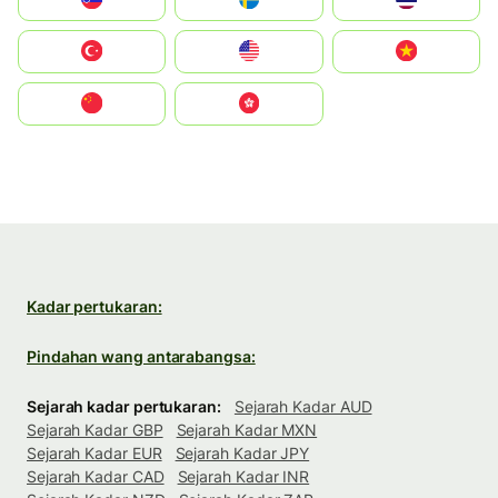
Türkiye
United States
Vietnam
中国
中國香港特別行政區
Kadar pertukaran:
Pindahan wang antarabangsa:
Sejarah kadar pertukaran:
Sejarah Kadar AUD
Sejarah Kadar GBP
Sejarah Kadar MXN
Sejarah Kadar EUR
Sejarah Kadar JPY
Sejarah Kadar CAD
Sejarah Kadar INR