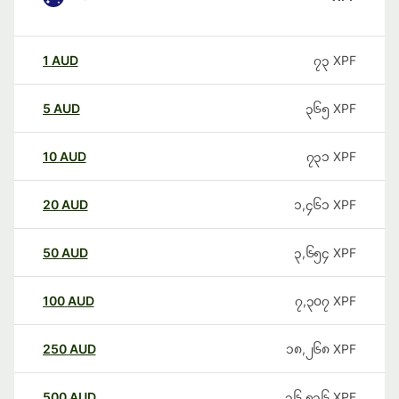
1
AUD
၇၃
XPF
5
AUD
၃၆၅
XPF
10
AUD
၇၃၁
XPF
20
AUD
၁,၄၆၁
XPF
50
AUD
၃,၆၅၄
XPF
100
AUD
၇,၃၀၇
XPF
250
AUD
၁၈,၂၆၈
XPF
500
AUD
၃၆,၅၃၆
XPF