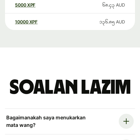
5000
XPF
၆၈.၄၃
AUD
10000
XPF
၁၃၆.၈၅
AUD
Soalan Lazim
Bagaimanakah saya menukarkan
mata wang?