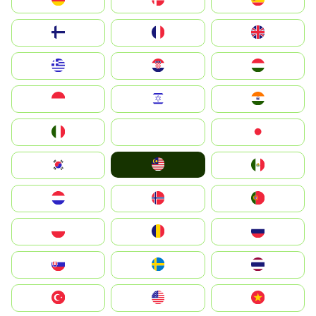
Suomi
France
United Kingdom
Greece
Hrvatska
Magyarország
Indonesia
Israel
India
Italia
JA
Japan
Malay
South Korea
Mexico
Nederland
Norge
Portugal
Polska
România
Россия
Slovensko
Ruoŧŧa
ไทย
Türkiye
United States
Vietnam