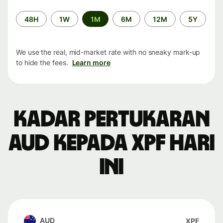
Time
48H
1W
1M
6M
12M
5Y
period
We use the real, mid-market rate with no sneaky mark-up
to hide the fees.
Learn more
Kadar pertukaran
AUD kepada XPF hari
ini
AUD
XPF