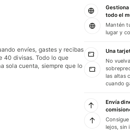
Gestiona 
todo el 
Mantén tu
lugar y c
uando envíes, gastes y recibas
Una tarje
 40 divisas. Todo lo que
No vuelva
na sola cuenta, siempre que lo
sobreprec
las altas
cuando ga
Envía din
comision
Consigue 
lejos, sin