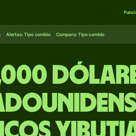
Func
s
Alertas: Tipo cambio
Compara: Tipo cambio
,000 dólar
adounidens
ncos yibuti