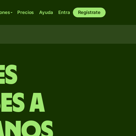
iones
Precios
Ayuda
Entra
Regístrate
es
es a
anos