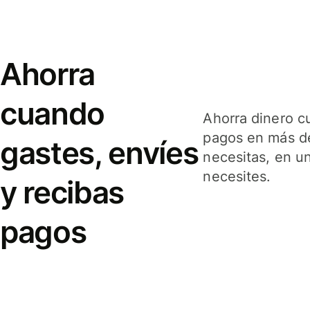
Ahorra
cuando
Ahorra dinero c
pagos en más de
gastes, envíes
necesitas, en u
necesites.
y recibas
pagos