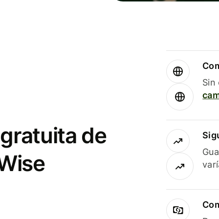
Com
Sin
cam
gratuita de
Sig
Gua
 Wise
var
Com