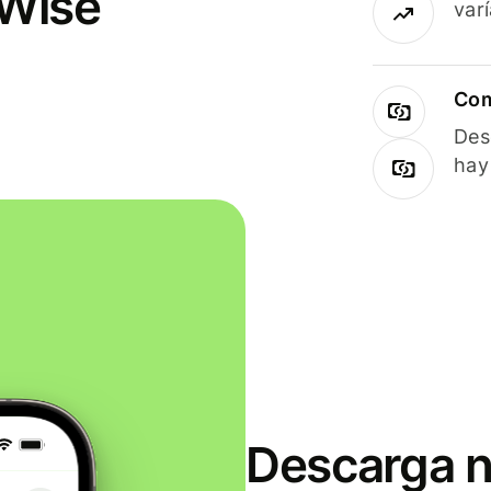
 Wise
var
Com
Des
hay
Descarga n