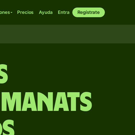
iones
Precios
Ayuda
Entra
Regístrate
s
 manats
os