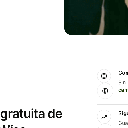
Com
Sin
cam
gratuita de
Sig
Gua