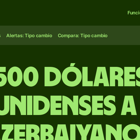
Func
s
Alertas: Tipo cambio
Compara: Tipo cambio
500 dólare
unidenses a
zerbaiyan