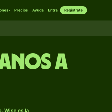
iones
Precios
Ayuda
Entra
Regístrate
ganos a
. Wise es la