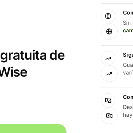
Com
Sin
cam
gratuita de
Sig
Gua
 Wise
var
Com
Des
hay