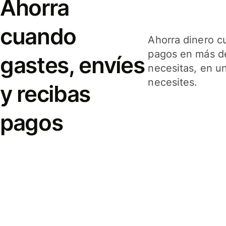
Ahorra
cuando
Ahorra dinero c
pagos en más de
gastes, envíes
necesitas, en u
necesites.
y recibas
pagos