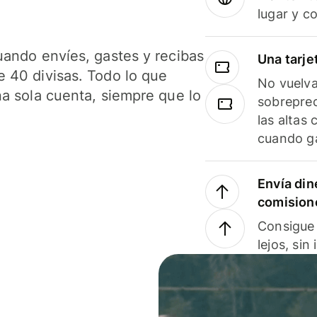
lugar y c
uando envíes, gastes y recibas
Una tarje
 40 divisas. Todo lo que
No vuelva
na sola cuenta, siempre que lo
sobreprec
las altas
cuando ga
Envía din
comision
Consigue 
lejos, sin